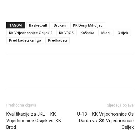
TAGOVI
Basketball
Brokeri
KK Donji Miholjac
KK Vrijednosnice Osijek 2
KK VROS
Košarka
Mladi
Osijek
Pred kadetska liga
Predkadeti
Prethodna objava
Sljedeća objava
Kvalifikacije za JKL – KK
U-13 – KK Vrijednosnice Os
Vrijednosnice Osijek vs. KK
Darda vs. ŠK Vrijednosnice
Brod
Osijek