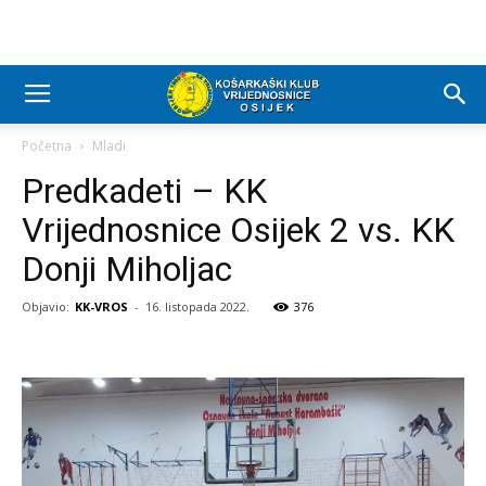
Početna
Mladi
Predkadeti – KK
Vrijednosnice Osijek 2 vs. KK
Donji Miholjac
Objavio:
KK-VROS
-
16. listopada 2022.
376