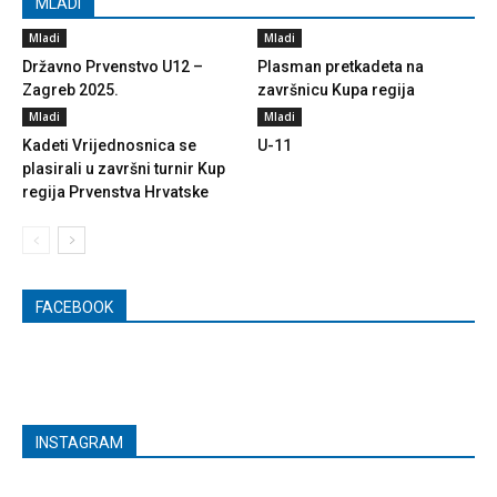
MLADI
Mladi
Mladi
Državno Prvenstvo U12 –
Plasman pretkadeta na
Zagreb 2025.
završnicu Kupa regija
Mladi
Mladi
Kadeti Vrijednosnica se
U-11
plasirali u završni turnir Kup
regija Prvenstva Hrvatske
FACEBOOK
INSTAGRAM