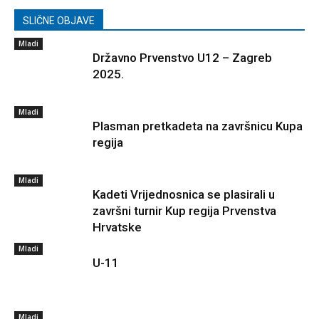
SLIČNE OBJAVE
Mladi
Državno Prvenstvo U12 – Zagreb
2025.
Mladi
Plasman pretkadeta na završnicu Kupa
regija
Mladi
Kadeti Vrijednosnica se plasirali u
završni turnir Kup regija Prvenstva
Hrvatske
Mladi
U-11
Mladi