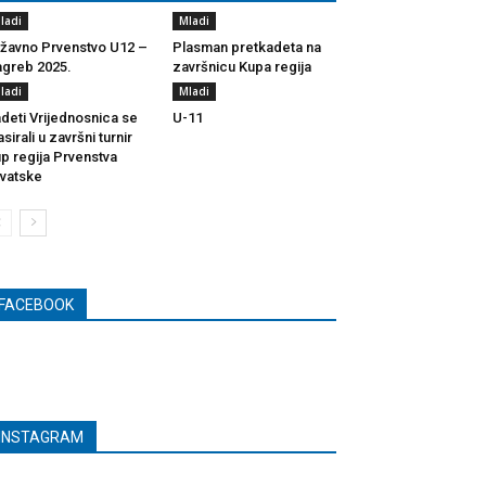
ladi
Mladi
žavno Prvenstvo U12 –
Plasman pretkadeta na
greb 2025.
završnicu Kupa regija
ladi
Mladi
deti Vrijednosnica se
U-11
asirali u završni turnir
p regija Prvenstva
vatske
FACEBOOK
INSTAGRAM