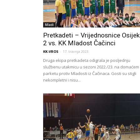
Mladi
Pretkadeti – Vrijednosnice Osijek
2 vs. KK Mladost Čačinci
KK-VROS
-
17. travnja 2023.
Druga ekipa pretkadeta odigrala je posljednju
službenu utakmicu u sezoni 2022./23. na domaćem
parketu protiv Mladosti iz Čačinaca. Gosti su stigli
nekompletni i nisu...