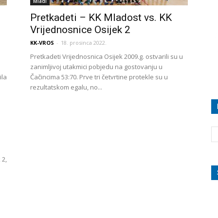
Mladi
Pretkadeti – KK Mladost vs. KK
Vrijednosnice Osijek 2
KK-VROS
-
18. prosinca 2022.
Pretkadeti Vrijednosnica Osijek 2009.g. ostvarili su u
zanimljivoj utakmici pobjedu na gostovanju u
ila
Čačincima 53:70. Prve tri četvrtine protekle su u
rezultatskom egalu, no...
 2,