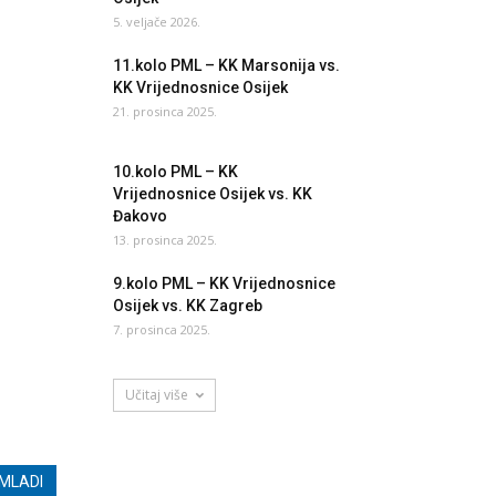
5. veljače 2026.
11.kolo PML – KK Marsonija vs.
KK Vrijednosnice Osijek
21. prosinca 2025.
10.kolo PML – KK
Vrijednosnice Osijek vs. KK
Đakovo
13. prosinca 2025.
9.kolo PML – KK Vrijednosnice
Osijek vs. KK Zagreb
7. prosinca 2025.
Učitaj više
MLADI