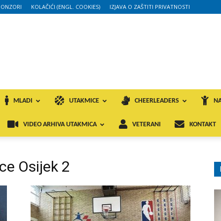
PONZORI
KOLAČIĆI (ENGL. COOKIES)
IZJAVA O ZAŠTITI PRIVATNOSTI
MLADI
UTAKMICE
CHEERLEADERS
NA
VIDEO ARHIVA UTAKMICA
VETERANI
KONTAKT
ce Osijek 2