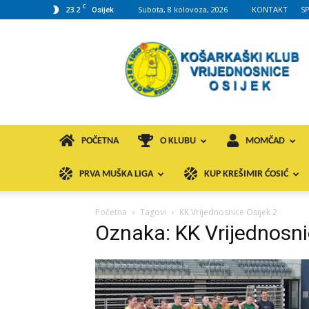
C
23.2
Subota, 8 kolovoza, 2026
KONTAKT
S
Osijek
KK
VROS
POČETNA
O KLUBU
MOMČAD
PRVA MUŠKA LIGA
KUP KREŠIMIR ĆOSIĆ
Početna
Tagovi
KK Vrijednosnice Osijek 2
Oznaka: KK Vrijednosni