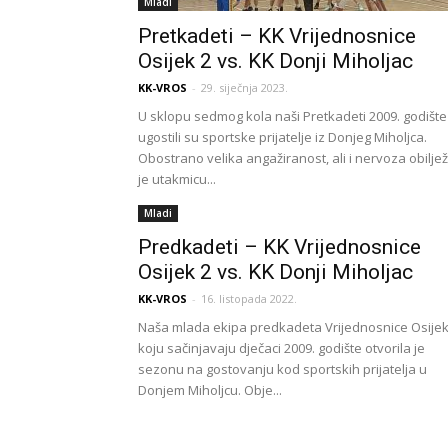
Mladi
Pretkadeti – KK Vrijednosnice
Osijek 2 vs. KK Donji Miholjac
KK-VROS
-
29. siječnja 2023.
U sklopu sedmog kola naši Pretkadeti 2009. godište
ugostili su sportske prijatelje iz Donjeg Miholjca.
Obostrano velika angažiranost, ali i nervoza obiljež
je utakmicu...
Mladi
Predkadeti – KK Vrijednosnice
Osijek 2 vs. KK Donji Miholjac
KK-VROS
-
16. listopada 2022.
Naša mlada ekipa predkadeta Vrijednosnice Osijek
koju sačinjavaju dječaci 2009. godište otvorila je
sezonu na gostovanju kod sportskih prijatelja u
Donjem Miholjcu. Obje...