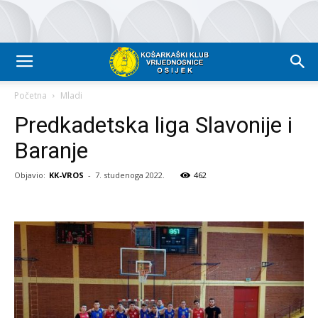
Početna
Mladi
Predkadetska liga Slavonije i
Baranje
Objavio:
KK-VROS
-
7. studenoga 2022.
462