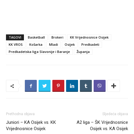
TAGOVI
Basketball
Brokeri
KK Vrijednosnice Osijek
KK VROS
Košarka
Mladi
Osijek
Predkadeti
Predkadetska liga Slavonije i Baranje
Županja
Prethodna objava
Sljedeća objava
Juniori – KA Osijek vs. KK
A2 liga – ŠK Vrijednosnice
Vrijednosnice Osijek
Osijek vs. KA Osijek