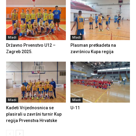
Mladi
Mladi
Državno Prvenstvo U12 –
Plasman pretkadeta na
Zagreb 2025.
završnicu Kupa regija
Mladi
Mladi
Kadeti Vrijednosnica se
U-11
plasirali u završni turnir Kup
regija Prvenstva Hrvatske