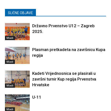
SLIČNE OBJAVE
Državno Prvenstvo U12 – Zagreb
2025.
Mladi
Plasman pretkadeta na završnicu Kupa
regija
Mladi
Kadeti Vrijednosnica se plasirali u
završni turnir Kup regija Prvenstva
Hrvatske
Mladi
U-11
Mladi