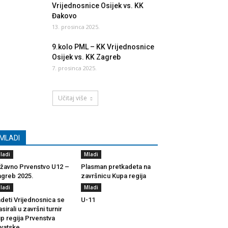
Vrijednosnice Osijek vs. KK
Đakovo
13. prosinca 2025.
9.kolo PML – KK Vrijednosnice
Osijek vs. KK Zagreb
7. prosinca 2025.
Učitaj više
MLADI
ladi
Mladi
žavno Prvenstvo U12 –
Plasman pretkadeta na
greb 2025.
završnicu Kupa regija
ladi
Mladi
deti Vrijednosnica se
U-11
asirali u završni turnir
p regija Prvenstva
vatske