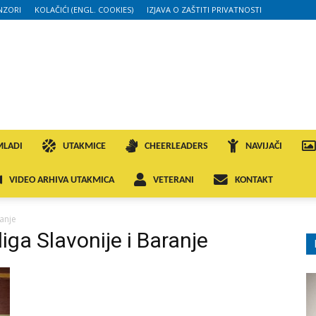
NZORI
KOLAČIĆI (ENGL. COOKIES)
IZJAVA O ZAŠTITI PRIVATNOSTI
MLADI
UTAKMICE
CHEERLEADERS
NAVIJAČI
VIDEO ARHIVA UTAKMICA
VETERANI
KONTAKT
ranje
ga Slavonije i Baranje