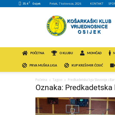
C
35.4
Petak, 7 kolovoza, 2026
KONTAKT
SPO
Osijek
KK
VROS
POČETNA
O KLUBU
MOMČAD
PRVA MUŠKA LIGA
KUP KREŠIMIR ĆOSIĆ
Početna
Tagovi
Predkadetska liga Slavonije i Ba
Oznaka: Predkadetska li