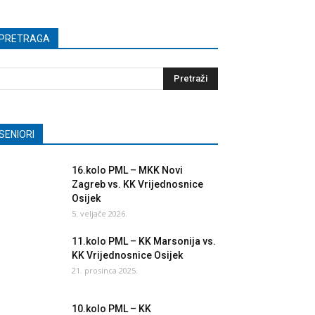
PRETRAGA
SENIORI
16.kolo PML – MKK Novi
Zagreb vs. KK Vrijednosnice
Osijek
5. veljače 2026.
11.kolo PML – KK Marsonija vs.
KK Vrijednosnice Osijek
21. prosinca 2025.
10.kolo PML – KK