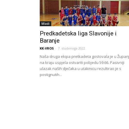
Mladi
Predkadetska liga Slavonije i
Baranje
KK-VROS
-
7. studenoga 2022.
Naša druga ekipa pretkadeta gostovala je u Županji
na kraju uspjela ostvariti pobjedu 59:66. Pasivniji
ulazak naših dječaka u utakmicu rezultirao je s
postignutih...