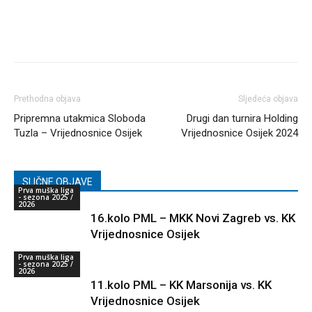
Prethodna objava
Sljedeća objava
Pripremna utakmica Sloboda
Drugi dan turnira Holding
Tuzla – Vrijednosnice Osijek
Vrijednosnice Osijek 2024
SLIČNE OBJAVE
Prva muška liga
- sezona 2025 /
2026
16.kolo PML – MKK Novi Zagreb vs. KK
Vrijednosnice Osijek
Prva muška liga
- sezona 2025 /
2026
11.kolo PML – KK Marsonija vs. KK
Vrijednosnice Osijek