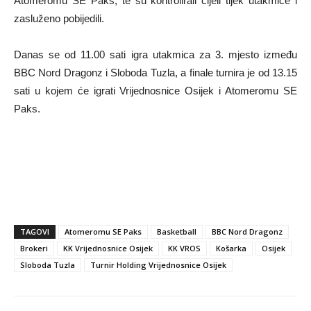
Atomeromu SE Paks, te su kontrolirali cijeli tijek utakmice i
zasluženo pobijedili.
Danas se od 11.00 sati igra utakmica za 3. mjesto između
BBC Nord Dragonz i Sloboda Tuzla, a finale turnira je od 13.15
sati u kojem će igrati Vrijednosnice Osijek i Atomeromu SE
Paks.
TAGOVI
Atomeromu SE Paks
Basketball
BBC Nord Dragonz
Brokeri
KK Vrijednosnice Osijek
KK VROS
Košarka
Osijek
Sloboda Tuzla
Turnir Holding Vrijednosnice Osijek