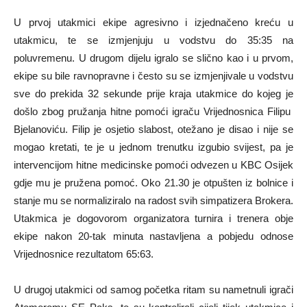
U prvoj utakmici ekipe agresivno i izjednačeno kreću u
utakmicu, te se izmjenjuju u vodstvu do 35:35 na
poluvremenu. U drugom dijelu igralo se slično kao i u prvom,
ekipe su bile ravnopravne i često su se izmjenjivale u vodstvu
sve do prekida 32 sekunde prije kraja utakmice do kojeg je
došlo zbog pružanja hitne pomoći igraču Vrijednosnica Filipu
Bjelanoviću. Filip je osjetio slabost, otežano je disao i nije se
mogao kretati, te je u jednom trenutku izgubio svijest, pa je
intervencijom hitne medicinske pomoći odvezen u KBC Osijek
gdje mu je pružena pomoć. Oko 21.30 je otpušten iz bolnice i
stanje mu se normaliziralo na radost svih simpatizera Brokera.
Utakmica je dogovorom organizatora turnira i trenera obje
ekipe nakon 20-tak minuta nastavljena a pobjedu odnose
Vrijednosnice rezultatom 65:63.
U drugoj utakmici od samog početka ritam su nametnuli igrači