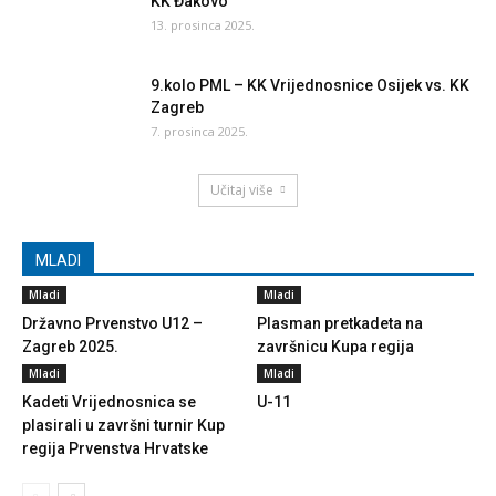
KK Đakovo
13. prosinca 2025.
9.kolo PML – KK Vrijednosnice Osijek vs. KK
Zagreb
7. prosinca 2025.
Učitaj više
MLADI
Mladi
Mladi
Državno Prvenstvo U12 –
Plasman pretkadeta na
Zagreb 2025.
završnicu Kupa regija
Mladi
Mladi
Kadeti Vrijednosnica se
U-11
plasirali u završni turnir Kup
regija Prvenstva Hrvatske