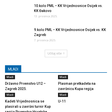
10.kolo PML – KK Vrijednosnice Osijek vs.
KK Đakovo
13. prosinca 2025.
9.kolo PML – KK Vrijednosnice Osijek vs. KK
Zagreb
7. prosinca 2025.
Učitaj više
MLADI
Mladi
Mladi
Državno Prvenstvo U12 –
Plasman pretkadeta na
Zagreb 2025.
završnicu Kupa regija
Mladi
Mladi
Kadeti Vrijednosnica se
U-11
plasirali u završni turnir Kup
regija Prvenstva Hrvatske