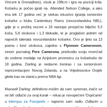
Vincent & Grenadines), visok je 198cm i igra na poziciji krila.
Košarku je počeo igrati na Attended Nelson College, a iako
ima tek 17 godina već je stekao iskustvo igranja seniorske
košarke u klubu Cantenbury Rams (novozelandska NBL),
gdje je u prošloj sezoni u 18 nastupa prosječno bilježio 9,3
koša, 5,8 skokova i 1,3 blokade, te je proglašen jednim od
najvećih talenata novozelandske košarke. Ovo je ljeto sa 13
poena i šest skokova, zajedno s
Flynnom
Cameronom
,
sinom poznatog
Pere
Camerona
, predvodio svoju momčad
do srebrne medalje na Azijskom prvenstvu za košarkaše do
18 godina. Darling je nedavno trenirao i sa seniorskom
reprezentacijom Novog Zelanda, a na Vrijednosnice Osijek
gleda kao na stanicu prema NBA ligi.
Maxwell Darling:
definitivno mislim da sam spreman, inače se
ne bih odlučio za ovaj korak
– rekao je novopečeni ‘Osječanin’
u
intervjuu za Foxsports
–
naporno sam radio. Odlazim u