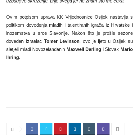
uzbudljivo okruženje, prije svega jer ne znam što me čeka.
Ovim potpisom uprava KK Vrijednosnice Osijek nastavlja s
politikom dovođenja mladih i talentiranih igrača iz Hrvatske i
inozemstva u srce Slavonije. Nakon što je prošle sezone
doveden Izraelac
Tomer
Levinson
, ovo je ljeto u Osijek su
sletjeli mladi Novozelanđanin
Maxwell
Darling
i Slovak
Mario
Ihring
.