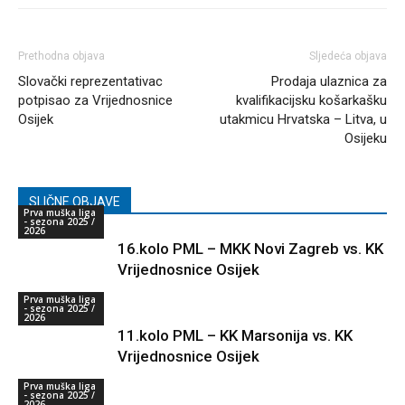
Prethodna objava
Sljedeća objava
Slovački reprezentativac
Prodaja ulaznica za
potpisao za Vrijednosnice
kvalifikacijsku košarkašku
Osijek
utakmicu Hrvatska – Litva, u
Osijeku
SLIČNE OBJAVE
Prva muška liga
- sezona 2025 /
2026
16.kolo PML – MKK Novi Zagreb vs. KK
Vrijednosnice Osijek
Prva muška liga
- sezona 2025 /
2026
11.kolo PML – KK Marsonija vs. KK
Vrijednosnice Osijek
Prva muška liga
- sezona 2025 /
2026