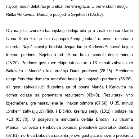
najbolji način debitirao je u ulozi trenera-igrača. U trenerskom debiju
Ridla/Miljkovića, Darda je pobijedila Svjetlost (105:93).
Otvaranje slavonsko-baranjskog derbija bilo je u znaku centar Darde
Ivana Krole koji je bio najraspoloženiji „broker“ u prvim minutama
susreta. Najučinkovitiji brodski dvojac bio je Karlović/Petković koji je
kreirao prednost Svjetlosti od +5 na kraju uvodnih deset minuta
(25:20). Prednost gostujuće ekipe istopila se u 13. minuti zahvaljujući
Bakoviću i Mandiću koji vraćaju Dardi prednost (28:25). Sredinom
druge četvrtine domaća momčad imala je i najveću prednost (35:26),
ali gosti zahvaljujući šutevima za tri poena Marića i Karlovića na
odmor odlaze sa poravnatim rezultatom (43:43). Rezultatski vrlo
izjednačena igra nastavljena je i nakon odmora (67:66). U 35. minuti
„brokeri“ zahvaljujući Ridlu i Bičviću kreiraju seriju (13:1) i odlaze na
+13 (83:70). U posljednjim minutama derbija Brođani su tricama
Marića, Karlovića i Petkovića pokušali prepolovili zaostatak darđana
(97:91), no trica Bakovića raspirila je sve gostujuće snove o preokretu