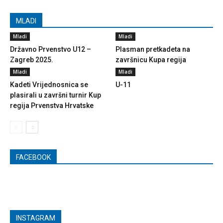
MLADI
Mladi
Mladi
Državno Prvenstvo U12 –
Plasman pretkadeta na
Zagreb 2025.
završnicu Kupa regija
Mladi
Mladi
Kadeti Vrijednosnica se
U-11
plasirali u završni turnir Kup
regija Prvenstva Hrvatske
FACEBOOK
INSTAGRAM