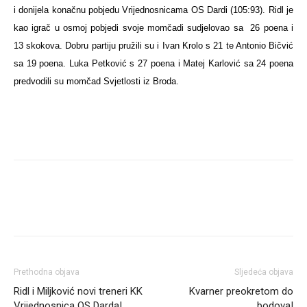
i donijela konačnu pobjedu Vrijednosnicama OS Dardi (105:93). Ridl je
kao igrač u osmoj pobjedi svoje momčadi sudjelovao sa
26 poena i
13 skokova. Dobru partiju pružili su i Ivan Krolo s 21 te Antonio Bičvić
sa 19 poena. Luka Petković s 27 poena i Matej Karlović sa 24 poena
predvodili su momčad Svjetlosti iz Broda.
Prethodna objava
Sljedeća objava
Ridl i Miljković novi treneri KK
Kvarner preokretom do
Vrijednosnica OS Darda!
bodova!