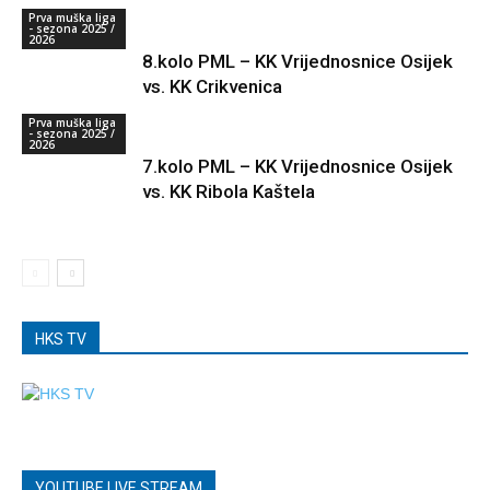
Prva muška liga
- sezona 2025 /
2026
8.kolo PML – KK Vrijednosnice Osijek
vs. KK Crikvenica
Prva muška liga
- sezona 2025 /
2026
7.kolo PML – KK Vrijednosnice Osijek
vs. KK Ribola Kaštela
HKS TV
YOUTUBE LIVE STREAM