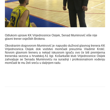
Odlukom uprave KK Vrijednosnice Osijek, Senad Muminović više nije
glavni trener osječkih Brokera.
Obostranim dogovorom Muminović je napustio dužnost glavnog trenera KK
Vrijednosnica Osijek dok vodstvo momčadi preuzima Vladimir Krstić.
Novom glavnom treneru a nekad iskusnom igraču ovo će biti premijerna
trenerska sezona u hrvatskoj A1 ligi. Košarkaški klub Vrijednosnice Osijek
zahvaljuje se Senadu Muminoviću na suradnji i profesionalnom vođenju
momčadi te mu želi sreću u daljnjem radu.