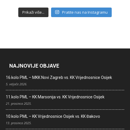
Prikaži više...
Pratite nas na Instagramu
NAJNOVIJE OBJAVE
16.kolo PML – MKK Novi Zagreb vs. KK Vrijednosnice Osijek
5. veljače 2026.
11.kolo PML – KK Marsonija vs. KK Vrijednosnice Osijek
21. prosinca 2025.
10.kolo PML – KK Vrijednosnice Osijek vs. KK Đakovo
13. prosinca 2025.