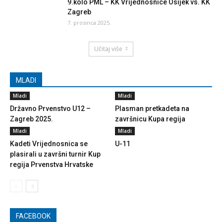
9.kolo PML – KK Vrijednosnice Osijek vs. KK
Zagreb
7. prosinca 2025.
Učitaj više
MLADI
Mladi
Mladi
Državno Prvenstvo U12 –
Plasman pretkadeta na
Zagreb 2025.
završnicu Kupa regija
Mladi
Mladi
Kadeti Vrijednosnica se
U-11
plasirali u završni turnir Kup
regija Prvenstva Hrvatske
FACEBOOK