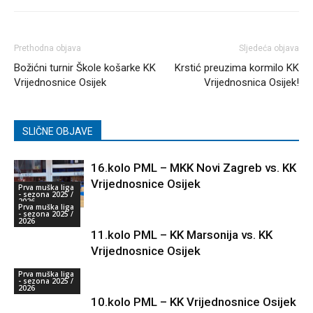
Prethodna objava
Sljedeća objava
Božićni turnir Škole košarke KK
Krstić preuzima kormilo KK
Vrijednosnice Osijek
Vrijednosnica Osijek!
SLIČNE OBJAVE
16.kolo PML – MKK Novi Zagreb vs. KK
Vrijednosnice Osijek
Prva muška liga
- sezona 2025 /
2026
Prva muška liga
- sezona 2025 /
2026
11.kolo PML – KK Marsonija vs. KK
Vrijednosnice Osijek
Prva muška liga
- sezona 2025 /
2026
10.kolo PML – KK Vrijednosnice Osijek