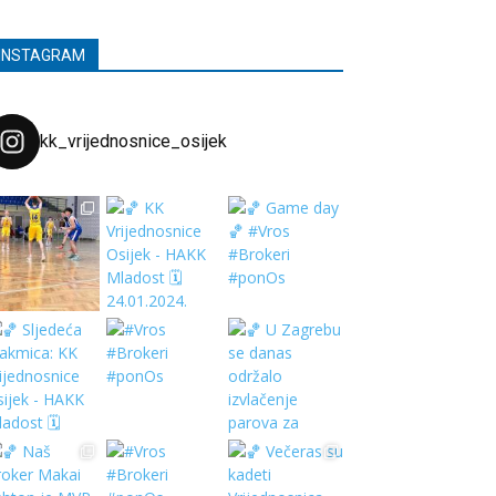
INSTAGRAM
kk_vrijednosnice_osijek