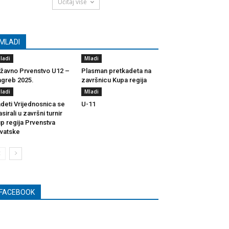
Učitaj više
MLADI
ladi
Mladi
žavno Prvenstvo U12 –
Plasman pretkadeta na
greb 2025.
završnicu Kupa regija
ladi
Mladi
deti Vrijednosnica se
U-11
asirali u završni turnir
p regija Prvenstva
vatske
FACEBOOK