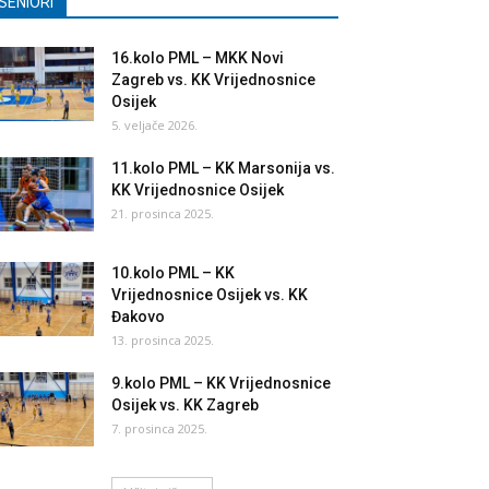
SENIORI
16.kolo PML – MKK Novi
Zagreb vs. KK Vrijednosnice
Osijek
5. veljače 2026.
11.kolo PML – KK Marsonija vs.
KK Vrijednosnice Osijek
21. prosinca 2025.
10.kolo PML – KK
Vrijednosnice Osijek vs. KK
Đakovo
13. prosinca 2025.
9.kolo PML – KK Vrijednosnice
Osijek vs. KK Zagreb
7. prosinca 2025.