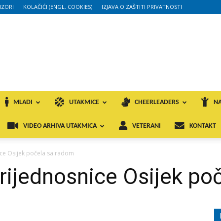
ZORI
KOLAČIĆI (ENGL. COOKIES)
IZJAVA O ZAŠTITI PRIVATNOSTI
MLADI
UTAKMICE
CHEERLEADERS
NA
VIDEO ARHIVA UTAKMICA
VETERANI
KONTAKT
ice Osijek počela sa radom
rijednosnice Osijek po