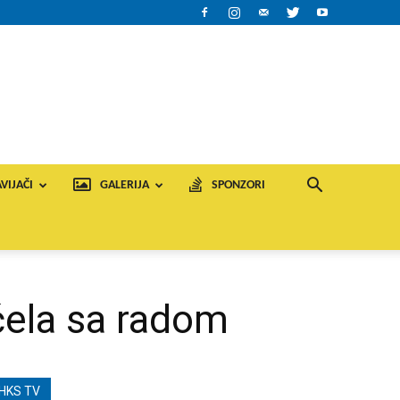
VIJAČI
GALERIJA
SPONZORI
čela sa radom
HKS TV