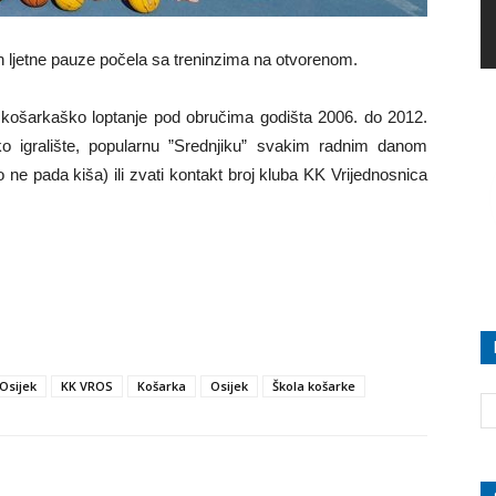
 ljetne pauze počela sa treninzima na otvorenom.
iti košarkaško loptanje pod obručima godišta 2006. do 2012.
o igralište, popularnu ”Srednjiku” svakim radnim danom
 ne pada kiša) ili zvati kontakt broj kluba KK Vrijednosnica
Osijek
KK VROS
Košarka
Osijek
Škola košarke