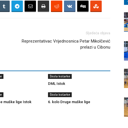
Sljedeća objava
Reprezentativac Vrijednosnica Petar Mikolčević
prelazi u Cibonu
ke
Škola košarke
DML Istok
ke
Škola košarke
ge muške lige Istok
6. kolo Druge muške lige