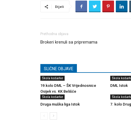
Dijeli
Prethodna objava
Brokeri krenuli sa pripremama
SLIČNE OBJAVE
Škola košarke
Škola košar
19.kolo DML – ŠK Vrijednosnice
DML Istok
Osijek vs. KK Belišće
Škola košarke
Škola košar
Druga muška liga Istok
7. kolo Dru