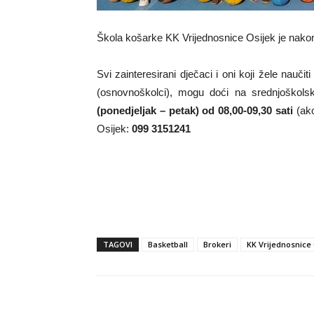
Škola košarke KK Vrijednosnice Osijek je nakon
Svi zainteresirani dječaci i oni koji žele nauč
(osnovnoškolci), mogu doći na srednjoškolsk
(ponedjeljak – petak) od 08,00-09,30 sati
(ako
Osijek:
099 3151241
TAGOVI
Basketball
Brokeri
KK Vrijednosnice 