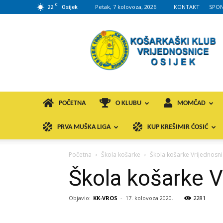
C
22
Petak, 7 kolovoza, 2026
KONTAKT
SPON
Osijek
KK
VROS
POČETNA
O KLUBU
MOMČAD
PRVA MUŠKA LIGA
KUP KREŠIMIR ĆOSIĆ
Početna
Škola košarke
Škola košarke Vrijednosn
Škola košarke V
Objavio:
KK-VROS
-
17. kolovoza 2020.
2281