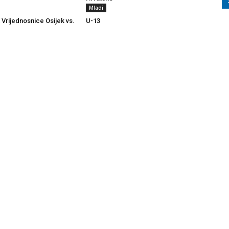
Mladi
 Vrijednosnice Osijek vs.
U-13