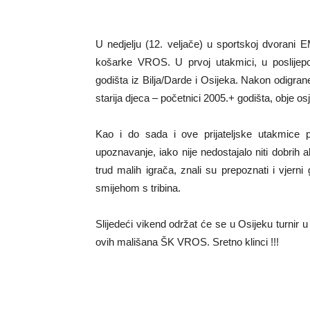
U nedjelju (12. veljače) u sportskoj dvorani 
košarke VROS. U prvoj utakmici, u poslijepo
godišta iz Bilja/Darde i Osijeka. Nakon odigra
starija djeca – početnici 2005.+ godišta, obje
Kao i do sada i ove prijateljske utakmice
upoznavanje, iako nije nedostajalo niti dobrih 
trud malih igrača, znali su prepoznati i vjerni 
smijehom s tribina.
Slijedeći vikend održat će se u Osijeku turnir u
ovih mališana ŠK VROS. Sretno klinci !!!