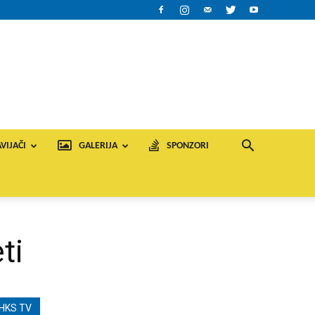
VIJAČI
GALERIJA
SPONZORI
ti
HKS TV