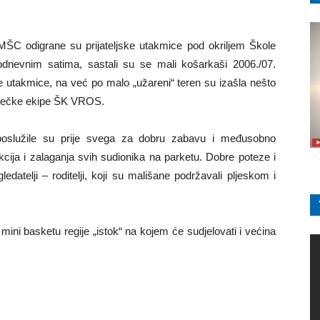
EMŠC odigrane su prijateljske utakmice pod okriljem Škole
dnevnim satima, sastali su se mali košarkaši 2006./07.
ne utakmice, na već po malo „užareni“ teren su izašla nešto
 osječke ekipe ŠK VROS.
 poslužile su prije svega za dobru zabavu i međusobno
akcija i zalaganja svih sudionika na parketu. Dobre poteze i
gledatelji – roditelji, koji su mališane podržavali pljeskom i
 mini basketu regije „istok“ na kojem će sudjelovati i većina