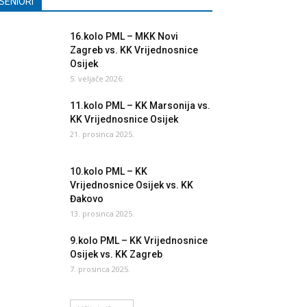
SENIORI
16.kolo PML – MKK Novi
Zagreb vs. KK Vrijednosnice
Osijek
5. veljače 2026.
11.kolo PML – KK Marsonija vs.
KK Vrijednosnice Osijek
21. prosinca 2025.
10.kolo PML – KK
Vrijednosnice Osijek vs. KK
Đakovo
13. prosinca 2025.
9.kolo PML – KK Vrijednosnice
Osijek vs. KK Zagreb
7. prosinca 2025.