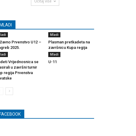
Učitaj više
MLADI
ladi
Mladi
žavno Prvenstvo U12 –
Plasman pretkadeta na
greb 2025.
završnicu Kupa regija
ladi
Mladi
deti Vrijednosnica se
U-11
asirali u završni turnir
p regija Prvenstva
vatske
FACEBOOK