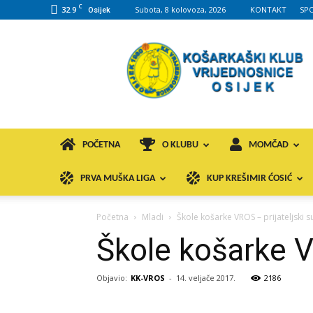
C
32.9
Subota, 8 kolovoza, 2026
KONTAKT
SP
Osijek
KK
VROS
POČETNA
O KLUBU
MOMČAD
PRVA MUŠKA LIGA
KUP KREŠIMIR ĆOSIĆ
Početna
Mladi
Škole košarke VROS – prijateljski s
Škole košarke VR
Objavio:
KK-VROS
-
14. veljače 2017.
2186