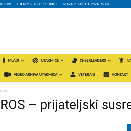
ONZORI
KOLAČIĆI (ENGL. COOKIES)
IZJAVA O ZAŠTITI PRIVATNOSTI
MLADI
UTAKMICE
CHEERLEADERS
NA
VIDEO ARHIVA UTAKMICA
VETERANI
KONTAKT
usreti
OS – prijateljski susre