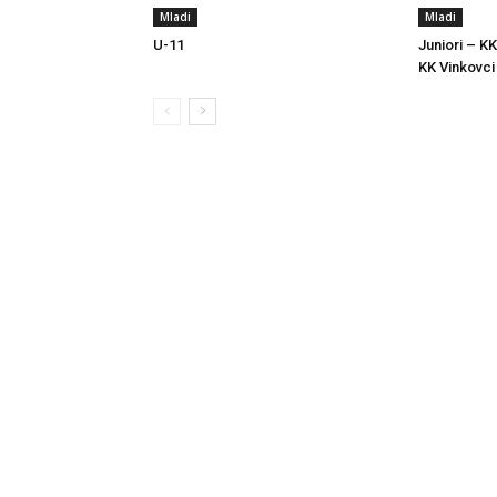
Mladi
Mladi
U-11
Juniori – KK
KK Vinkovci