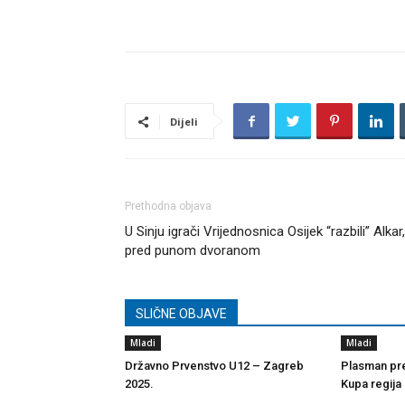
Dijeli
Prethodna objava
U Sinju igrači Vrijednosnica Osijek “razbili” Alkar,
pred punom dvoranom
SLIČNE OBJAVE
Mladi
Mladi
Državno Prvenstvo U12 – Zagreb
Plasman pre
2025.
Kupa regija