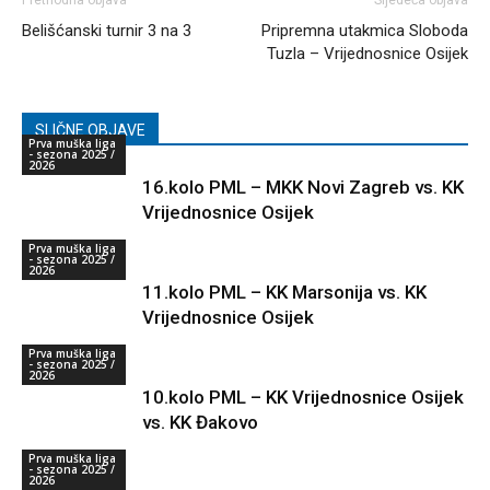
Prethodna objava
Sljedeća objava
Belišćanski turnir 3 na 3
Pripremna utakmica Sloboda
Tuzla – Vrijednosnice Osijek
SLIČNE OBJAVE
Prva muška liga
- sezona 2025 /
2026
16.kolo PML – MKK Novi Zagreb vs. KK
Vrijednosnice Osijek
Prva muška liga
- sezona 2025 /
2026
11.kolo PML – KK Marsonija vs. KK
Vrijednosnice Osijek
Prva muška liga
- sezona 2025 /
2026
10.kolo PML – KK Vrijednosnice Osijek
vs. KK Đakovo
Prva muška liga
- sezona 2025 /
2026