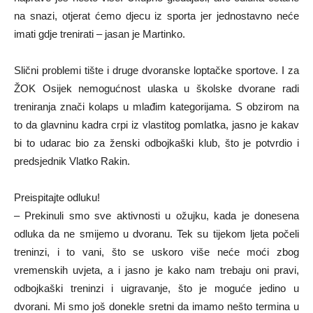
na snazi, otjerat ćemo djecu iz sporta jer jednostavno neće
imati gdje trenirati – jasan je Martinko.
Slični problemi tište i druge dvoranske loptačke sportove. I za
ŽOK Osijek nemogućnost ulaska u školske dvorane radi
treniranja znači kolaps u mlađim kategorijama. S obzirom na
to da glavninu kadra crpi iz vlastitog pomlatka, jasno je kakav
bi to udarac bio za ženski odbojkaški klub, što je potvrdio i
predsjednik Vlatko Rakin.
Preispitajte odluku!
– Prekinuli smo sve aktivnosti u ožujku, kada je donesena
odluka da ne smijemo u dvoranu. Tek su tijekom ljeta počeli
treninzi, i to vani, što se uskoro više neće moći zbog
vremenskih uvjeta, a i jasno je kako nam trebaju oni pravi,
odbojkaški treninzi i uigravanje, što je moguće jedino u
dvorani. Mi smo još donekle sretni da imamo nešto termina u