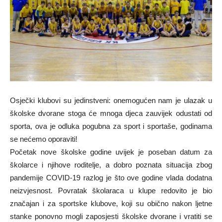
Osječki klubovi su jedinstveni: onemogućen nam je ulazak u
školske dvorane stoga će mnoga djeca zauvijek odustati od
sporta, ova je odluka pogubna za sport i sportaše, godinama
se nećemo oporaviti!
Početak nove školske godine uvijek je poseban datum za
školarce i njihove roditelje, a dobro poznata situacija zbog
pandemije COVID-19 razlog je što ove godine vlada dodatna
neizvjesnost. Povratak školaraca u klupe redovito je bio
značajan i za sportske klubove, koji su obično nakon ljetne
stanke ponovno mogli zaposjesti školske dvorane i vratiti se