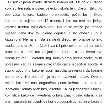
– U selekcijama mlađih uzrasta imamo od 200 do 250 djece
koja su trenirala u osam osječkih škola te u Dardi i Bilju. To
obuhvaća juniore, kadete, pretkadete, početnike i Školu
košarke, s kojima radi 12 trenera i koji su ovo posljednje
vrijeme trenirali isključivo vani. No to se može još možda
mjesec dana dok to vrijeme dopusti, a što onda? Ovo je
katastrofa! Nema smisla zatvarati djecu, jer ona se ionako
međusobno druže i u školi i vani. I prije ovih mjera imali smo
problema s terminima za juniore i kadete, a sad ćemo sve
morati zgurati u Dvoranu Jug. Ionako smo pretila nacija, ovim
potezima kao da želimo i ovo malo djece izbaciti iz sporta. A
stalno govorimo kako je sport najbolja prevencija da kasnije
nemamo veliko opterećenje na zdravstveni sustav. Ovo je
mjera koja će nas dugoročno puno koštati – u dahu je
izgovorio Renato Martinko, direktor KK Vrijednosnice Osijek,
koji ističe kako će navedena odluka značiti velik udarac i za
one najuspješnije pojedince koji su dogurali do reprezentacije u