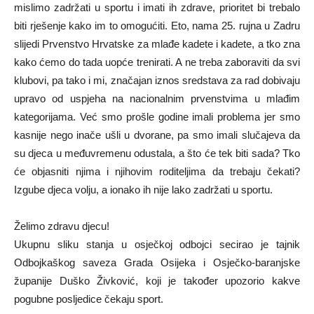
mislimo zadržati u sportu i imati ih zdrave, prioritet bi trebalo
biti rješenje kako im to omogućiti. Eto, nama 25. rujna u Zadru
slijedi Prvenstvo Hrvatske za mlađe kadete i kadete, a tko zna
kako ćemo do tada uopće trenirati. A ne treba zaboraviti da svi
klubovi, pa tako i mi, značajan iznos sredstava za rad dobivaju
upravo od uspjeha na nacionalnim prvenstvima u mlađim
kategorijama. Već smo prošle godine imali problema jer smo
kasnije nego inače ušli u dvorane, pa smo imali slučajeva da
su djeca u međuvremenu odustala, a što će tek biti sada? Tko
će objasniti njima i njihovim roditeljima da trebaju čekati?
Izgube djeca volju, a ionako ih nije lako zadržati u sportu.
Želimo zdravu djecu!
Ukupnu sliku stanja u osječkoj odbojci secirao je tajnik
Odbojkaškog saveza Grada Osijeka i Osječko-baranjske
županije Duško Živković, koji je također upozorio kakve
pogubne posljedice čekaju sport.