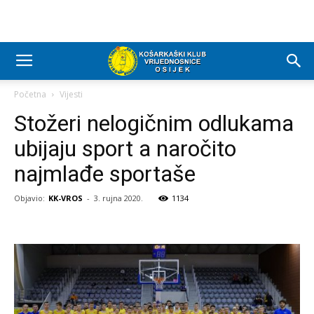
Početna
Vijesti
Stožeri nelogičnim odlukama
ubijaju sport a naročito
najmlađe sportaše
Objavio:
KK-VROS
-
3. rujna 2020.
1134