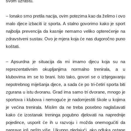
svom uzrastu.
– Ionako smo pretila nacija, ovim potezima kao da želimo i ovo
malo djece izbaciti iz sporta. A stalno govorimo kako je sport
najbolja prevencija da kasnije nemamo veliko opterećenje na
zdravstveni sustav. Ovo je mjera koja će nas dugoročno puno
koštati.
– Apsurdna je situacija da mi imamo djecu koja su na
reprezentativnim okupljanjima normalno trenirala, a u
klubovima im se to brani. Isto tako, govori se o izbjegavanju
nepotrebnog miješanja djece, a sada će po tri-četiri sporta biti
zgurana u istu dvoranu. Grad ima samo tri dvorane, mnogo je
sportova i klubova i nemoguće je nadomjestiti škole u kojima
je većina trenirala. Mislim da ne treba posebno naglašavati
kako će izostanak treninga pogubno djelovati na naprednije
pojedince, usporit će ih u razvoju i možda onemogućiti da
naprave još nešto više. Ukupno gledajući, ako odluka ostane