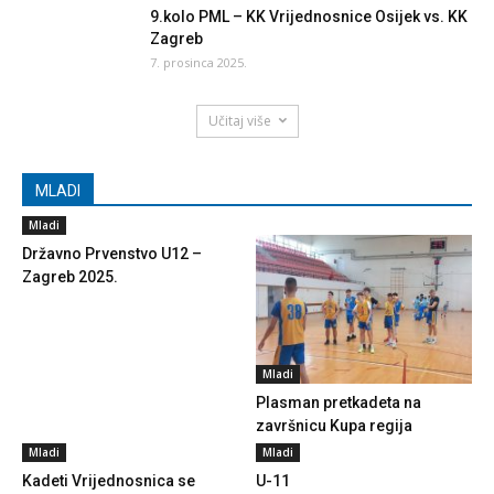
9.kolo PML – KK Vrijednosnice Osijek vs. KK
Zagreb
7. prosinca 2025.
Učitaj više
MLADI
Mladi
Državno Prvenstvo U12 –
Zagreb 2025.
Mladi
Plasman pretkadeta na
završnicu Kupa regija
Mladi
Mladi
Kadeti Vrijednosnica se
U-11