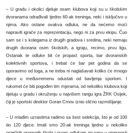
– U gradu i okolici djeluje osam klubova koji su u školskim
dvoranama odrađivali tjedno 60-ak treninga, neki i isključivo u
njima. Ako ostane ovakva odluka, ne da nećemo moći
napraviti igrače za reprezentaciju, nego ni za prvu ekipu. Čuo
sam se i s kolegama iz drugih gradova i sredina, neki nemaju
drugih dvorana osim školskih, a igraju, recimo, prvu ligu.
Ostanak te odluke bit će propast sporta, bar dvoranskih
kolektivnih sportova, i trebat će bar pet godina da se
oporavimo od toga, a ne treba ni naglašavati koliko će mnogo
djece u međuvremenu odustati od bavljenja sportom. I
rukomet će biti pogođen tim mjerama, od nekoliko klubova koji
djeluju u gradu i okruženju u najvišem rangu igra ŽRK Osijek,
čiji je sportski direktor Goran Crnov iznio slično razmišljanje.
– U mlađim uzrastima radimo sa šest selekcija, što je od 100
do 120 djece. Imali smo 20-ak treninga tjedno u nekoliko
osječkih osnovnih škola i ovom odlukom mi smo u opasnosti