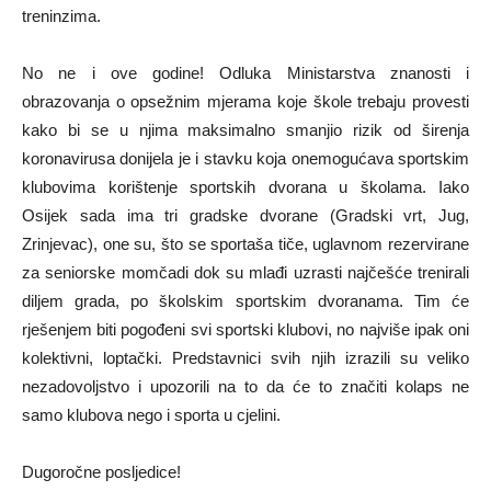
treninzima.
No ne i ove godine! Odluka Ministarstva znanosti i
obrazovanja o opsežnim mjerama koje škole trebaju provesti
kako bi se u njima maksimalno smanjio rizik od širenja
koronavirusa donijela je i stavku koja onemogućava sportskim
klubovima korištenje sportskih dvorana u školama. Iako
Osijek sada ima tri gradske dvorane (Gradski vrt, Jug,
Zrinjevac), one su, što se sportaša tiče, uglavnom rezervirane
za seniorske momčadi dok su mlađi uzrasti najčešće trenirali
diljem grada, po školskim sportskim dvoranama. Tim će
rješenjem biti pogođeni svi sportski klubovi, no najviše ipak oni
kolektivni, loptački. Predstavnici svih njih izrazili su veliko
nezadovoljstvo i upozorili na to da će to značiti kolaps ne
samo klubova nego i sporta u cjelini.
Dugoročne posljedice!