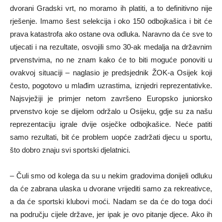
dvorani Gradski vrt, no moramo ih platiti, a to definitivno nije
rješenje. Imamo šest selekcija i oko 150 odbojkašica i bit će
prava katastrofa ako ostane ova odluka. Naravno da će sve to
utjecati i na rezultate, osvojili smo 30-ak medalja na državnim
prvenstvima, no ne znam kako će to biti moguće ponoviti u
ovakvoj situaciji – naglasio je predsjednik ŽOK-a Osijek koji
često, pogotovo u mlađim uzrastima, iznjedri reprezentativke.
Najsvježiji je primjer netom završeno Europsko juniorsko
prvenstvo koje se dijelom održalo u Osijeku, gdje su za našu
reprezentaciju igrale dvije osječke odbojkašice. Neće patiti
samo rezultati, bit će problem uopće zadržati djecu u sportu,
što dobro znaju svi sportski djelatnici.
– Čuli smo od kolega da su u nekim gradovima donijeli odluku
da će zabrana ulaska u dvorane vrijediti samo za rekreativce,
a da će sportski klubovi moći. Nadam se da će do toga doći
na području cijele države, jer ipak je ovo pitanje djece. Ako ih