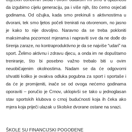
da izgubimo cijelu generaciju, pa i više njih, što ćemo osjećati
godinama. Od ožujka, kada smo prekinuli s aktivnostima u
dvorani, tek smo ljetos počeli trenirati na otvorenom, no jasno
je kako to nije dovoljno. Naravno da se treba pokloniti
maksimalna pozornost mjerama i napraviti sve da ne dođe do
širenja zaraze, no kontraproduktivno je da se najviše “udari” na
sport. Želimo aktivnu i zdravu djecu, a onda im ne dopuštamo
treniranje, što bi posebno važno trebalo biti u ovim
neuobičajenim okolnostima. Nadam se da će odgovorni
shvatiti koliko je ovakva odluka pogubna za sport i sportaše i
da će je promijeniti, inače se od ovoga nećemo godinama
oporaviti – poručio je Crnov, uklopivši se tako u jednoglasan
stav sportskih klubova o crnoj budućnosti koja ih čeka ako
mjera koja priječi ulazak u školske dvorane ostane na snazi.
ŠKOLE SU FINANCIJSKI POGOĐENE