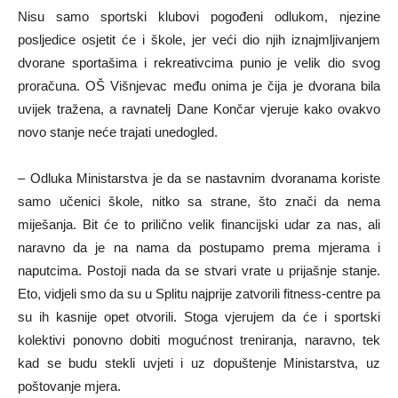
Nisu samo sportski klubovi pogođeni odlukom, njezine
posljedice osjetit će i škole, jer veći dio njih iznajmljivanjem
dvorane sportašima i rekreativcima punio je velik dio svog
proračuna. OŠ Višnjevac među onima je čija je dvorana bila
uvijek tražena, a ravnatelj Dane Končar vjeruje kako ovakvo
novo stanje neće trajati unedogled.
– Odluka Ministarstva je da se nastavnim dvoranama koriste
samo učenici škole, nitko sa strane, što znači da nema
miješanja. Bit će to prilično velik financijski udar za nas, ali
naravno da je na nama da postupamo prema mjerama i
naputcima. Postoji nada da se stvari vrate u prijašnje stanje.
Eto, vidjeli smo da su u Splitu najprije zatvorili fitness-centre pa
su ih kasnije opet otvorili. Stoga vjerujem da će i sportski
kolektivi ponovno dobiti mogućnost treniranja, naravno, tek
kad se budu stekli uvjeti i uz dopuštenje Ministarstva, uz
poštovanje mjera.