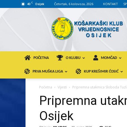
C
40
Četvrtak, 6 kolovoza, 2026
KONTAKT
S
Osijek
KK
VROS
POČETNA
O KLUBU
MOMČAD
PRVA MUŠKA LIGA
KUP KREŠIMIR ĆOSIĆ
Početna
Vijesti
Pripremna utakmica Sloboda Tuzla
Pripremna utak
Osijek