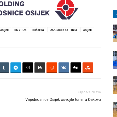
Osijek
KK VROS
Košarka
OKK Sloboda Tuzla
Osijek
Sljedeća objava
Vrijednosnice Osijek osvojile turnir u Đakovu