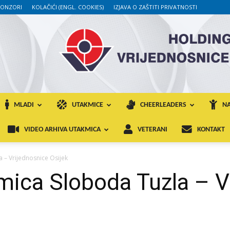
PONZORI
KOLAČIĆI (ENGL. COOKIES)
IZJAVA O ZAŠTITI PRIVATNOSTI
MLADI
UTAKMICE
CHEERLEADERS
NA
VIDEO ARHIVA UTAKMICA
VETERANI
KONTAKT
 – Vrijednosnice Osijek
mica Sloboda Tuzla – V