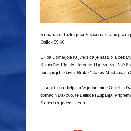
Sinoć su u Tuzli igrači Vrijednosnica odigral
Osijek 89:66
Ekipa Domagoja Kujundžića je nastupila bez Dyl
Kujundžić 13p, 4s, Jordano 11p, 5a, 5s, Paić 8p
ponajbolji bio bivši ”Broker” Jakov Mustapić sa
U subotu i nedjelju su Vrijednosnice Osijek u Đ
domaćin Đakovo, te Belišće i Županja. Priprem
Sloboda slijedeći tjedan.