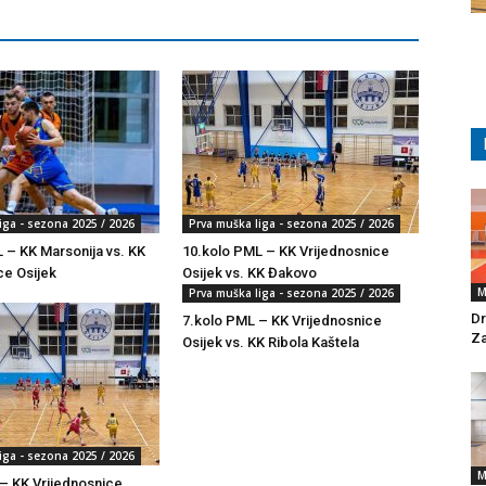
iga - sezona 2025 / 2026
Prva muška liga - sezona 2025 / 2026
 – KK Marsonija vs. KK
10.kolo PML – KK Vrijednosnice
ce Osijek
Osijek vs. KK Đakovo
M
Prva muška liga - sezona 2025 / 2026
Dr
7.kolo PML – KK Vrijednosnice
Za
Osijek vs. KK Ribola Kaštela
iga - sezona 2025 / 2026
M
– KK Vrijednosnice