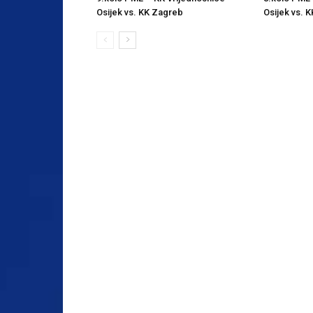
Osijek vs. KK Zagreb
Osijek vs. K