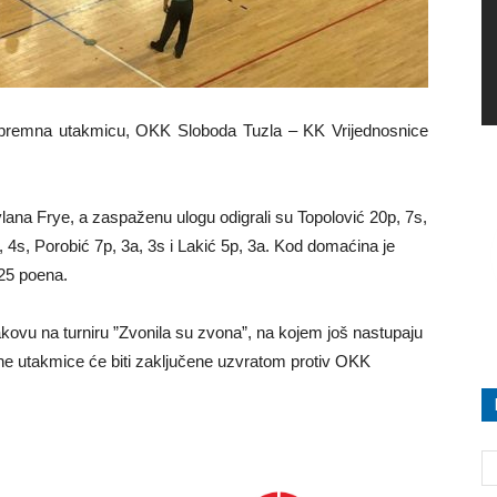
i ripremna utakmicu, OKK Sloboda Tuzla – KK Vrijednosnice
ana Frye, a zaspaženu ulogu odigrali su Topolović 20p, 7s,
, 4s, Porobić 7p, 3a, 3s i Lakić 5p, 3a. Kod domaćina je
 25 poena.
akovu na turniru ”Zvonila su zvona”, na kojem još nastupaju
ne utakmice će biti zaključene uzvratom protiv OKK