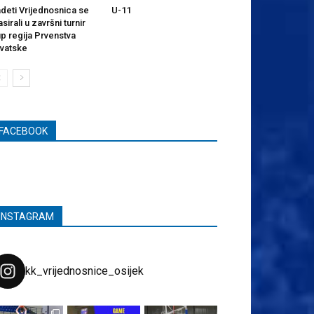
deti Vrijednosnica se
U-11
asirali u završni turnir
p regija Prvenstva
vatske
FACEBOOK
INSTAGRAM
kk_vrijednosnice_osijek