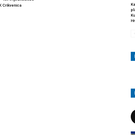
Ka
K Crikvenica
pl
Ku
Hr