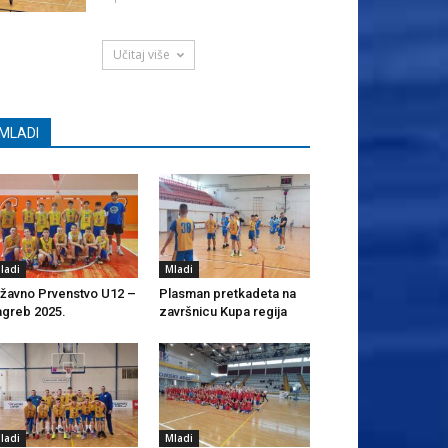
Učitaj više
MLADI
ladi
Mladi
žavno Prvenstvo U12 –
Plasman pretkadeta na
greb 2025.
završnicu Kupa regija
ladi
Mladi