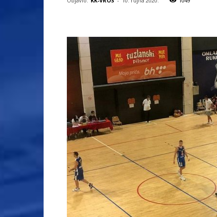
Objavio:
KK-VROS
-
10. rujna 2020.
1049