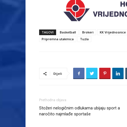
TAGOVI
Basketball
Brokeri
KK Vrijednosnice 
Pripremna utakmica
Tuzla
Dijeli
Prethodna objava
Stožeri nelogičnim odlukama ubijaju sport a
naročito najmlađe sportaše