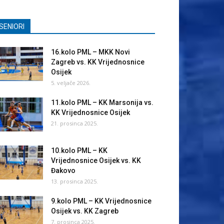
SENIORI
16.kolo PML – MKK Novi
Zagreb vs. KK Vrijednosnice
Osijek
5. veljače 2026.
11.kolo PML – KK Marsonija vs.
KK Vrijednosnice Osijek
21. prosinca 2025.
10.kolo PML – KK
Vrijednosnice Osijek vs. KK
Đakovo
13. prosinca 2025.
9.kolo PML – KK Vrijednosnice
Osijek vs. KK Zagreb
7. prosinca 2025.