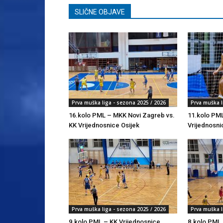
SLIČNE OBJAVE
Prva muška liga - sezona 2025 / 2026
Prva muška l
16.kolo PML – MKK Novi Zagreb vs.
11.kolo PML
KK Vrijednosnice Osijek
Vrijednosni
Prva muška liga - sezona 2025 / 2026
Prva muška l
9.kolo PML – KK Vrijednosnice
8.kolo PML 