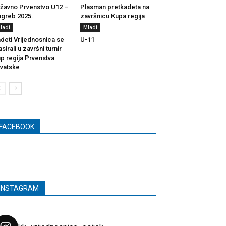
žavno Prvenstvo U12 –
Plasman pretkadeta na
greb 2025.
završnicu Kupa regija
ladi
Mladi
deti Vrijednosnica se
U-11
asirali u završni turnir
p regija Prvenstva
vatske
FACEBOOK
INSTAGRAM