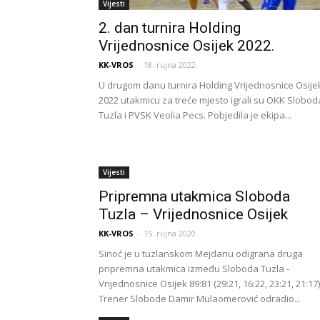
Vijesti
2. dan turnira Holding
Vrijednosnice Osijek 2022.
KK-VROS
-
18. rujna 2022.
U drugom danu turnira Holding Vrijednosnice Osije
2022 utakmicu za treće mjesto igrali su OKK Slobod
Tuzla i PVSK Veolia Pecs. Pobjedila je ekipa...
Vijesti
Pripremna utakmica Sloboda
Tuzla – Vrijednosnice Osijek
KK-VROS
-
15. rujna 2020.
Sinoć je u tuzlanskom Mejdanu odigrana druga
pripremna utakmica između Sloboda Tuzla -
Vrijednosnice Osijek 89:81 (29:21, 16:22, 23:21, 21:17)
Trener Slobode Damir Mulaomerović odradio...