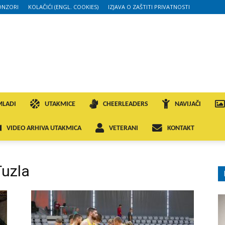
ONZORI
KOLAČIĆI (ENGL. COOKIES)
IZJAVA O ZAŠTITI PRIVATNOSTI
MLADI
UTAKMICE
CHEERLEADERS
NAVIJAČI
VIDEO ARHIVA UTAKMICA
VETERANI
KONTAKT
uzla