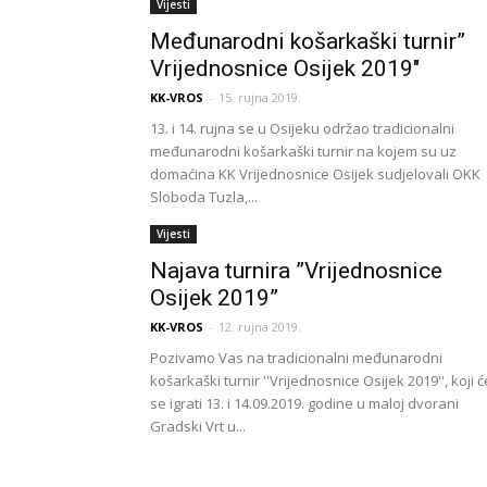
Vijesti
Međunarodni košarkaški turnir”
Vrijednosnice Osijek 2019″
KK-VROS
-
15. rujna 2019.
13. i 14. rujna se u Osijeku održao tradicionalni
međunarodni košarkaški turnir na kojem su uz
domaćina KK Vrijednosnice Osijek sudjelovali OKK
Sloboda Tuzla,...
Vijesti
Najava turnira ”Vrijednosnice
Osijek 2019”
KK-VROS
-
12. rujna 2019.
Pozivamo Vas na tradicionalni međunarodni
košarkaški turnir ''Vrijednosnice Osijek 2019'', koji ć
se igrati 13. i 14.09.2019. godine u maloj dvorani
Gradski Vrt u...