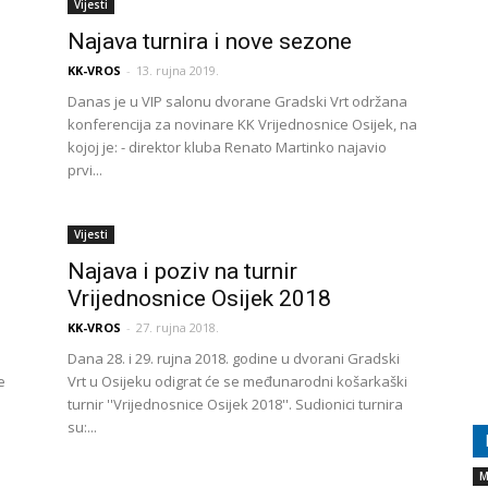
Vijesti
Najava turnira i nove sezone
KK-VROS
-
13. rujna 2019.
Danas je u VIP salonu dvorane Gradski Vrt održana
konferencija za novinare KK Vrijednosnice Osijek, na
kojoj je: - direktor kluba Renato Martinko najavio
prvi...
Vijesti
Najava i poziv na turnir
Vrijednosnice Osijek 2018
KK-VROS
-
27. rujna 2018.
Dana 28. i 29. rujna 2018. godine u dvorani Gradski
e
Vrt u Osijeku odigrat će se međunarodni košarkaški
turnir ''Vrijednosnice Osijek 2018''. Sudionici turnira
su:...
M