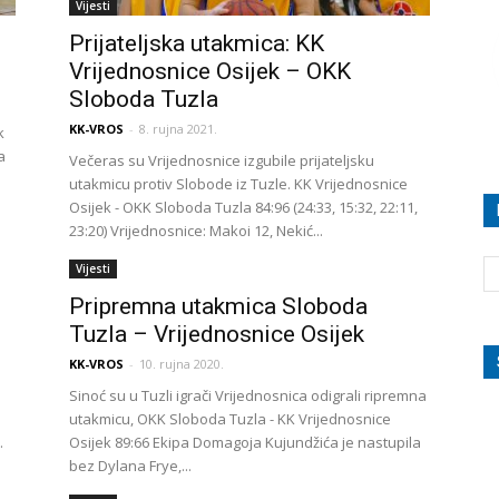
Vijesti
Prijateljska utakmica: KK
Vrijednosnice Osijek – OKK
Sloboda Tuzla
KK-VROS
-
8. rujna 2021.
k
a
Večeras su Vrijednosnice izgubile prijateljsku
utakmicu protiv Slobode iz Tuzle. KK Vrijednosnice
Osijek - OKK Sloboda Tuzla 84:96 (24:33, 15:32, 22:11,
23:20) Vrijednosnice: Makoi 12, Nekić...
Vijesti
Pripremna utakmica Sloboda
Tuzla – Vrijednosnice Osijek
KK-VROS
-
10. rujna 2020.
Sinoć su u Tuzli igrači Vrijednosnica odigrali ripremna
utakmicu, OKK Sloboda Tuzla - KK Vrijednosnice
.
Osijek 89:66 Ekipa Domagoja Kujundžića je nastupila
bez Dylana Frye,...