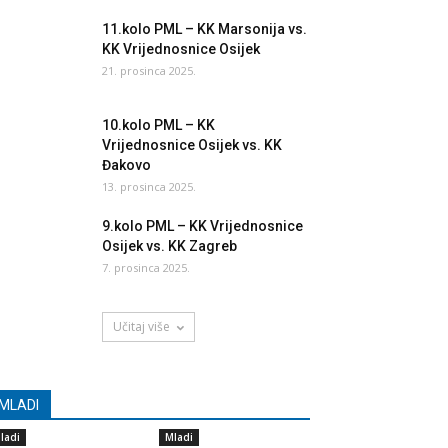
11.kolo PML – KK Marsonija vs.
KK Vrijednosnice Osijek
21. prosinca 2025.
10.kolo PML – KK
Vrijednosnice Osijek vs. KK
Đakovo
13. prosinca 2025.
9.kolo PML – KK Vrijednosnice
Osijek vs. KK Zagreb
7. prosinca 2025.
Učitaj više
MLADI
ladi
Mladi