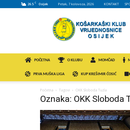
C
26.5
Petak, 7 kolovoza, 2026
KONTAKT
SP
Osijek
KK
VROS
POČETNA
O KLUBU
MOMČAD
PRVA MUŠKA LIGA
KUP KREŠIMIR ĆOSIĆ
Početna
Tagovi
OKK Sloboda Tuzla
Oznaka: OKK Sloboda T