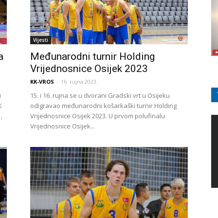
Vijesti
a
Međunarodni turnir Holding
Vrijednosnice Osijek 2023
KK-VROS
-
16. rujna 2023.
u
15. i 16. rujna se u dvorani Gradski vrt u Osijeku
K
odigravao međunarodni košarkaški turnir Holding
,
Vrijednosnice Osijek 2023. U prvom polufinalu
Vrijednosnice Osijek...