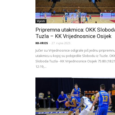
Vijesti
Pripremna utakmica: OKK Slobod
Tuzla – KK Vrijednosnice Osijek
KK-VROS
-
27. rujna 2023.
Jučer su Vrijednosnice odigrale još jednu pripremn
utakmicu u kojoj su pobijedile Slobodu iz Tuzle. OK
Sloboda Tuzla - KK Vrijednosnice Osijek 75:80 (18:21
12:19,...