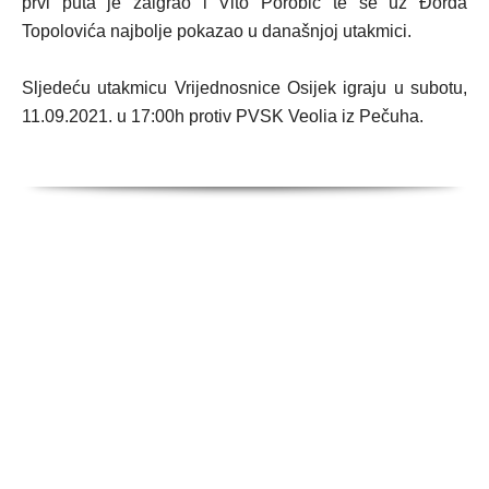
prvi puta je zaigrao i Vito Porobić te se uz Đorđa
Topolovića najbolje pokazao u današnjoj utakmici.
Sljedeću utakmicu Vrijednosnice Osijek igraju u subotu,
11.09.2021. u 17:00h protiv PVSK Veolia iz Pečuha.