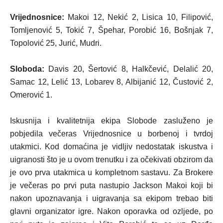
Vrijednosnice:
Makoi 12, Nekić 2, Lisica 10, Filipović,
Tomljenović 5, Tokić 7, Špehar, Porobić 16, Bošnjak 7,
Topolović 25, Jurić, Mudri.
Sloboda:
Davis 20, Šertović 8, Halkčević, Delalić 20,
Samac 12, Lelić 13, Lobarev 8, Albijanić 12, Čustović 2,
Omerović 1.
Iskusnija i kvalitetnija ekipa Slobode zasluženo je
pobjedila večeras Vrijednosnice u borbenoj i tvrdoj
utakmici. Kod domaćina je vidljiv nedostatak iskustva i
uigranosti što je u ovom trenutku i za očekivati obzirom da
je ovo prva utakmica u kompletnom sastavu. Za Brokere
je večeras po prvi puta nastupio Jackson Makoi koji bi
nakon upoznavanja i uigravanja sa ekipom trebao biti
glavni organizator igre. Nakon oporavka od ozljede, po