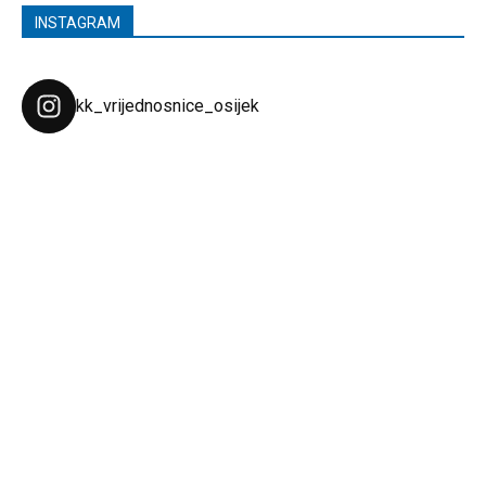
INSTAGRAM
kk_vrijednosnice_osijek