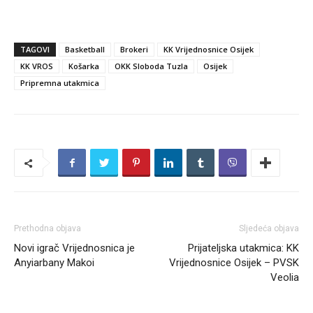
TAGOVI
Basketball
Brokeri
KK Vrijednosnice Osijek
KK VROS
Košarka
OKK Sloboda Tuzla
Osijek
Pripremna utakmica
Prethodna objava
Sljedeća objava
Novi igrač Vrijednosnica je
Prijateljska utakmica: KK
Anyiarbany Makoi
Vrijednosnice Osijek – PVSK
Veolia