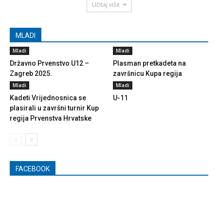
Učitaj više
MLADI
Mladi
Mladi
Državno Prvenstvo U12 –
Plasman pretkadeta na
Zagreb 2025.
završnicu Kupa regija
Mladi
Mladi
Kadeti Vrijednosnica se
U-11
plasirali u završni turnir Kup
regija Prvenstva Hrvatske
FACEBOOK