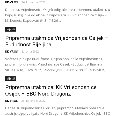
KK-VROS
-
26. kolovoza 2023.
Danas su Vrijednosnice Osijek odigrale prvu pripremnu utakmicu u
kojoj su izgubile od ekipe iz Kapošvara. KK Vrijednosnice Osijek -
KK Kometa Kaposvári 64:81 (13:26,...
Vijesti
Pripremna utakmica Vrijednosnice Osijek –
Budućnost Bijeljina
KK-VROS
-
6. rujna 2022.
Večeras je ekipa Budućnost Bijeljina pobijedila Vrijednosnice u
pripremnoj utakmici. Vrijednosnice Osijek - Budućnost Bijeljina
58:93 (16:18, 20:28, 7: 26, 15:22) Vrijednosnice: Vranješ 14, Pavić 6,...
Vijesti
Pripremna utakmica: KK Vrijednosnice
Osijek – BBC Nord Dragonz
KK-VROS
-
28. kolovoza 2022.
Danas su Vrijednosnice u drugoj pripremnoj utakmici pobijedile
austrijskog prvoligaša Nord Dragonz. KK Vrijednosnice Osijek - BBC