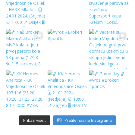
Prikaži više...
Pratite nas na Instagramu