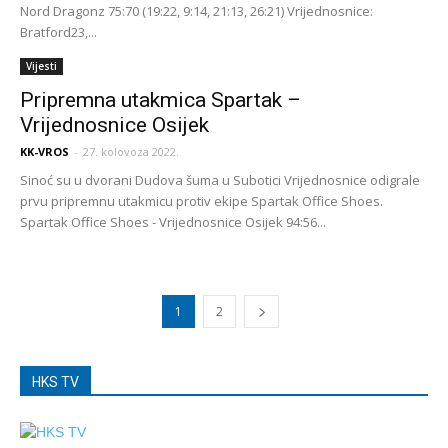
Nord Dragonz 75:70 (19:22, 9:14, 21:13, 26:21) Vrijednosnice:
Bratford23,...
Vijesti
Pripremna utakmica Spartak –
Vrijednosnice Osijek
KK-VROS
-
27. kolovoza 2022.
Sinoć su u dvorani Dudova šuma u Subotici Vrijednosnice odigrale
prvu pripremnu utakmicu protiv ekipe Spartak Office Shoes.
Spartak Office Shoes - Vrijednosnice Osijek 94:56...
1
2
HKS TV