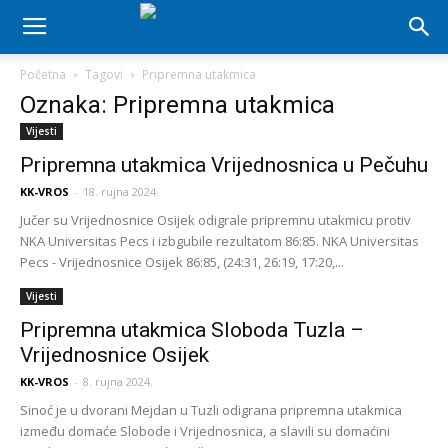
Početna
Tagovi
Pripremna utakmica
Oznaka: Pripremna utakmica
Vijesti
Pripremna utakmica Vrijednosnica u Pečuhu
KK-VROS
-
18. rujna 2024.
Jučer su Vrijednosnice Osijek odigrale pripremnu utakmicu protiv
NKA Universitas Pecs i izbgubile rezultatom 86:85. NKA Universitas
Pecs - Vrijednosnice Osijek 86:85, (24:31, 26:19, 17:20,...
Vijesti
Pripremna utakmica Sloboda Tuzla –
Vrijednosnice Osijek
KK-VROS
-
8. rujna 2024.
Sinoć je u dvorani Mejdan u Tuzli odigrana pripremna utakmica
između domaće Slobode i Vrijednosnica, a slavili su domaćini