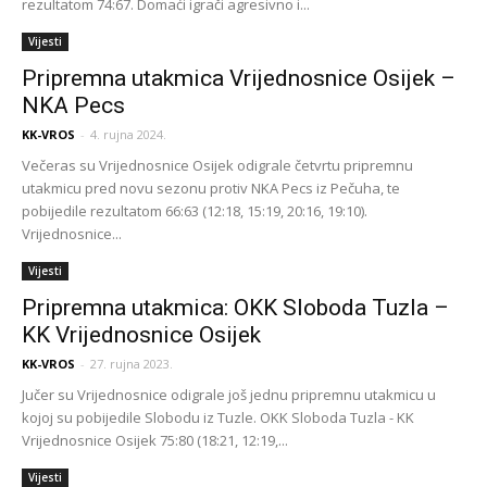
rezultatom 74:67. Domaći igrači agresivno i...
Vijesti
Pripremna utakmica Vrijednosnice Osijek –
NKA Pecs
KK-VROS
-
4. rujna 2024.
Večeras su Vrijednosnice Osijek odigrale četvrtu pripremnu
utakmicu pred novu sezonu protiv NKA Pecs iz Pečuha, te
pobijedile rezultatom 66:63 (12:18, 15:19, 20:16, 19:10).
Vrijednosnice...
Vijesti
Pripremna utakmica: OKK Sloboda Tuzla –
KK Vrijednosnice Osijek
KK-VROS
-
27. rujna 2023.
Jučer su Vrijednosnice odigrale još jednu pripremnu utakmicu u
kojoj su pobijedile Slobodu iz Tuzle. OKK Sloboda Tuzla - KK
Vrijednosnice Osijek 75:80 (18:21, 12:19,...
Vijesti