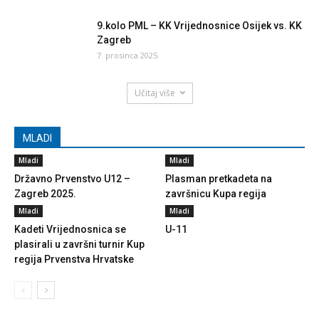
9.kolo PML – KK Vrijednosnice Osijek vs. KK
Zagreb
7. prosinca 2025.
Učitaj više
MLADI
Mladi
Mladi
Državno Prvenstvo U12 –
Plasman pretkadeta na
Zagreb 2025.
završnicu Kupa regija
Mladi
Mladi
Kadeti Vrijednosnica se
U-11
plasirali u završni turnir Kup
regija Prvenstva Hrvatske