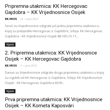
Pripremna utakmica: KK Hercegovac
Gajdobra – KK Vrijednosnice Osijek
KK-VROS
-
23. rujna 2023.
Sinoć su Vrijednosnice odigrale još jednu pripremnu utakmicu u
kojoj su pobijedile Hercegovac iz Gajdobre, Srbija. KK Hercegovac
Gajdobra - KK Vrijednosnice Osijek 88:100 (15:17,...
Vijesti
2. Pripremna utakmica: KK Vrijednosnice
Osijek – KK Hercegovac Gajdobra
KK-VROS
-
3. rujna 2023.
Danas su Vrijednosnice odigrale drugu pripremnu utakmicu u kojoj
su izgubili od KK Hercegovac iz Gajdobre, Srbija. KK Vrijednosnice
Osijek - KK Hercegovac Gajdobra 69:93...
Vijesti
Prva pripremna utakmica: KK Vrijednosnice
Osijek – KK Kometa Kaposvári