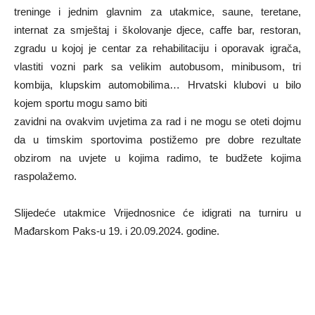
treninge i jednim glavnim za utakmice, saune, teretane,
internat za smještaj i školovanje djece, caffe bar, restoran,
zgradu u kojoj je centar za rehabilitaciju i oporavak igrača,
vlastiti vozni park sa velikim autobusom, minibusom, tri
kombija, klupskim automobilima… Hrvatski klubovi u bilo
kojem sportu mogu samo biti
zavidni na ovakvim uvjetima za rad i ne mogu se oteti dojmu
da u timskim sportovima postižemo pre dobre rezultate
obzirom na uvjete u kojima radimo, te budžete kojima
raspolažemo.
Slijedeće utakmice Vrijednosnice će idigrati na turniru u
Mađarskom Paks-u 19. i 20.09.2024. godine.