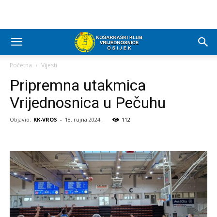
Početna
Vijesti
Pripremna utakmica
Vrijednosnica u Pečuhu
Objavio:
KK-VROS
-
18. rujna 2024.
112