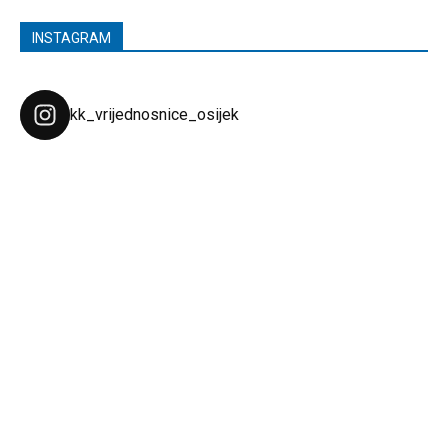
INSTAGRAM
kk_vrijednosnice_osijek