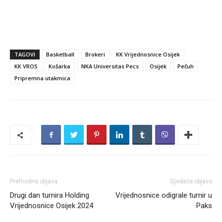
TAGOVI
Basketball
Brokeri
KK Vrijednosnice Osijek
KK VROS
Košarka
NKA Universitas Pecs
Osijek
Pečuh
Pripremna utakmica
Prethodna objava
Sljedeća objava
Drugi dan turnira Holding
Vrijednosnice odigrale turnir u
Vrijednosnice Osijek 2024
Paks