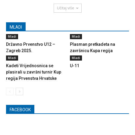
Učitaj više
MLADI
Mladi
Mladi
Državno Prvenstvo U12 –
Plasman pretkadeta na
Zagreb 2025.
završnicu Kupa regija
Mladi
Mladi
Kadeti Vrijednosnica se
U-11
plasirali u završni turnir Kup
regija Prvenstva Hrvatske
FACEBOOK