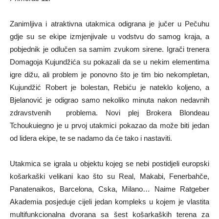
Zanimljiva i atraktivna utakmica odigrana je jučer u Pečuhu
gdje su se ekipe izmjenjivale u vodstvu do samog kraja, a
pobjednik je odlučen sa samim zvukom sirene. Igrači trenera
Domagoja Kujundžića su pokazali da se u nekim elementima
igre dižu, ali problem je ponovno što je tim bio nekompletan,
Kujundžić Robert je bolestan, Rebiću je nateklo koljeno, a
Bjelanović je odigrao samo nekoliko minuta nakon nedavnih
zdravstvenih problema. Novi plej Brokera Blondeau
Tchoukuiegno je u prvoj utakmici pokazao da može biti jedan
od lidera ekipe, te se nadamo da će tako i nastaviti.
Utakmica se igrala u objektu kojeg se nebi postidjeli europski
košarkaški velikani kao što su Real, Makabi, Fenerbahče,
Panatenaikos, Barcelona, Cska, Milano… Naime Ratgeber
Akademia posjeduje cijeli jedan kompleks u kojem je vlastita
multifunkcionalna dvorana sa šest košarkaških terena za