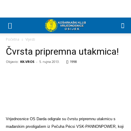
Početna
Vijesti
Čvrsta pripremna utakmica!
Objavio:
KK-VROS
-
5. rujna 2013.
1998
Vrijednosnice OS Darda odigrale su čvrstu pripremnu utakmicu s
mađarskim prvoligašem iz Pečuha Pécsi VSK-PANNONPOWER, koji