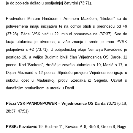
je do pobjede došao u posljednjoj četvrtini (73:71).
Predvođeni Mirzom Hrnčićem i Arminom Mazićem, “Brokeri” su do
poluvremena imaju inicijativu te na odmor otišli s prednošću od +9
(37:28). Pécsi VSK već u 22. minuti poravnava na (37:37). Sve do
kraja utakmica je otvorena, a više znanja i sreće je imao PVSK
pobijedivši s +2 (73:71). U pobjedničkoj ekipi Nemanja Kovačević je
postigao 19, a Veljko Budimir, bivši član Vrijednosnica OS Darde, 11
poena. Kod “Brokera”, Hrnčić je završio utakmicu s 19, Mazić s 17, a
Dejan Meznarić s 12 poena. Sljedeću provjeru Vrijednosnice igraju u
subotu, opet u Mađarskoj, protiv Szedaka iz Segeda. Uzvrat s
današnjim protivnikom je utorak u Dardi.
Pécsi VSK-PANNONPOWER – Vrijednosnice OS Darda 73:71
(6:18,
28:37, 47:51)
PVSK:
Kovačević 19, Budimir 11, Kovács P. 8, Bíró 8, Green 8, Nagy