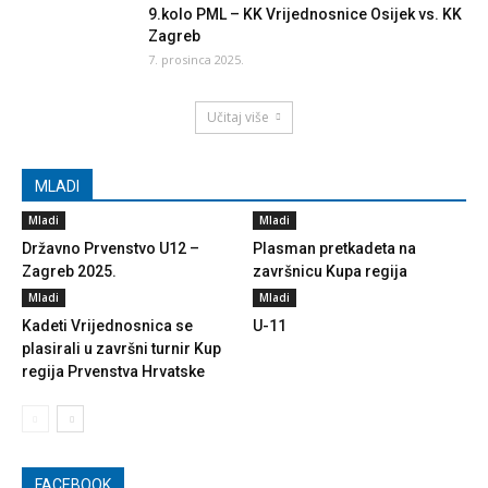
9.kolo PML – KK Vrijednosnice Osijek vs. KK
Zagreb
7. prosinca 2025.
Učitaj više
MLADI
Mladi
Mladi
Državno Prvenstvo U12 –
Plasman pretkadeta na
Zagreb 2025.
završnicu Kupa regija
Mladi
Mladi
Kadeti Vrijednosnica se
U-11
plasirali u završni turnir Kup
regija Prvenstva Hrvatske
FACEBOOK