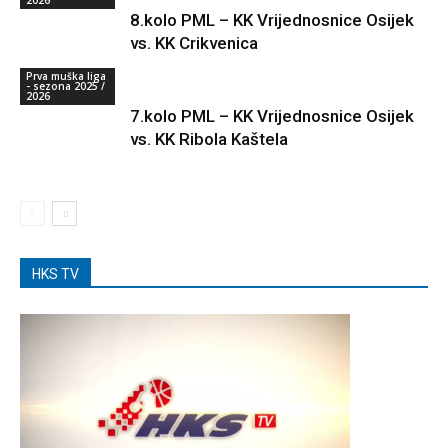
2026
8.kolo PML – KK Vrijednosnice Osijek
vs. KK Crikvenica
Prva muška liga
- sezona 2025 /
2026
7.kolo PML – KK Vrijednosnice Osijek
vs. KK Ribola Kaštela
HKS TV