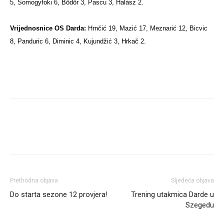
5, Somogyfoki 6, Bödör 3, Pascu 3, Halász 2.
Vrijednosnice OS Darda:
Hrnčić 19, Mazić 17, Meznarić 12, Bicvic
8, Panduric 6, Diminic 4, Kujundžić 3, Hrkač 2.
Prethodna objava
Sljedeća objava
Do starta sezone 12 provjera!
Trening utakmica Darde u
Szegedu