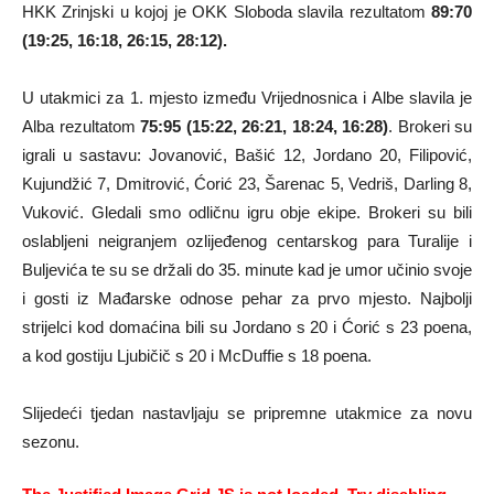
HKK Zrinjski u kojoj je OKK Sloboda slavila rezultatom
89:70
(19:25, 16:18, 26:15, 28:12).
U utakmici za 1. mjesto između Vrijednosnica i Albe slavila je
Alba rezultatom
75:95 (15:22, 26:21, 18:24, 16:28)
. Brokeri su
igrali u sastavu: Jovanović, Bašić 12, Jordano 20, Filipović,
Kujundžić 7, Dmitrović, Ćorić 23, Šarenac 5, Vedriš, Darling 8,
Vuković. Gledali smo odličnu igru obje ekipe. Brokeri su bili
oslabljeni neigranjem ozlijeđenog centarskog para Turalije i
Buljevića te su se držali do 35. minute kad je umor učinio svoje
i gosti iz Mađarske odnose pehar za prvo mjesto. Najbolji
strijelci kod domaćina bili su Jordano s 20 i Ćorić s 23 poena,
a kod gostiju Ljubičič s 20 i McDuffie s 18 poena.
Slijedeći tjedan nastavljaju se pripremne utakmice za novu
sezonu.