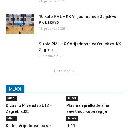
21. prosinca 2025.
10.kolo PML – KK Vrijednosnice Osijek vs.
KK Đakovo
13. prosinca 2025.
9.kolo PML – KK Vrijednosnice Osijek vs. KK
Zagreb
7. prosinca 2025.
Učitaj više
MLADI
Mladi
Mladi
Državno Prvenstvo U12 –
Plasman pretkadeta na
Zagreb 2025.
završnicu Kupa regija
Mladi
Mladi
Kadeti Vrijednosnica se
U-11