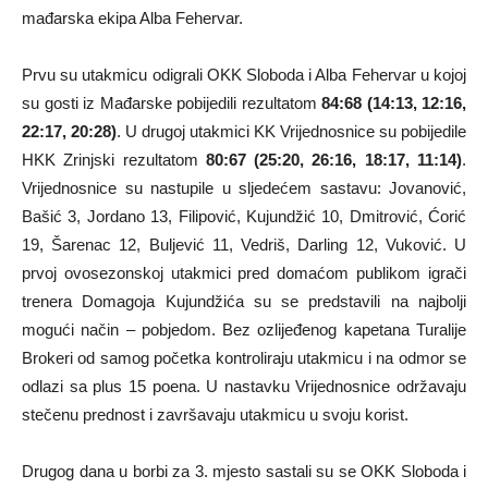
mađarska ekipa Alba Fehervar.
Prvu su utakmicu odigrali OKK Sloboda i Alba Fehervar u kojoj
su gosti iz Mađarske pobijedili rezultatom
84:68 (14:13, 12:16,
22:17, 20:28)
. U drugoj utakmici KK Vrijednosnice su pobijedile
HKK Zrinjski rezultatom
80:67 (25:20, 26:16, 18:17, 11:14)
.
Vrijednosnice su nastupile u sljedećem sastavu: Jovanović,
Bašić 3, Jordano 13, Filipović, Kujundžić 10, Dmitrović, Ćorić
19, Šarenac 12, Buljević 11, Vedriš, Darling 12, Vuković. U
prvoj ovosezonskoj utakmici pred domaćom publikom igrači
trenera Domagoja Kujundžića su se predstavili na najbolji
mogući način – pobjedom. Bez ozlijeđenog kapetana Turalije
Brokeri od samog početka kontroliraju utakmicu i na odmor se
odlazi sa plus 15 poena. U nastavku Vrijednosnice održavaju
stečenu prednost i završavaju utakmicu u svoju korist.
Drugog dana u borbi za 3. mjesto sastali su se OKK Sloboda i