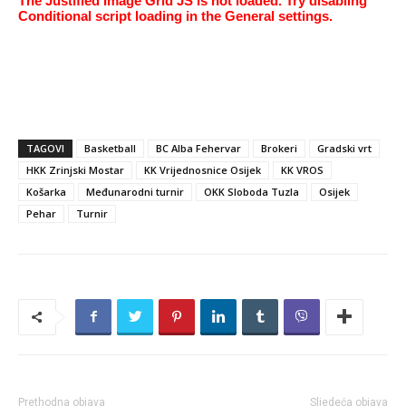
The Justified Image Grid JS is not loaded. Try disabling
Conditional script loading in the General settings.
TAGOVI
Basketball
BC Alba Fehervar
Brokeri
Gradski vrt
HKK Zrinjski Mostar
KK Vrijednosnice Osijek
KK VROS
Košarka
Međunarodni turnir
OKK Sloboda Tuzla
Osijek
Pehar
Turnir
Prethodna objava
Sljedeća objava