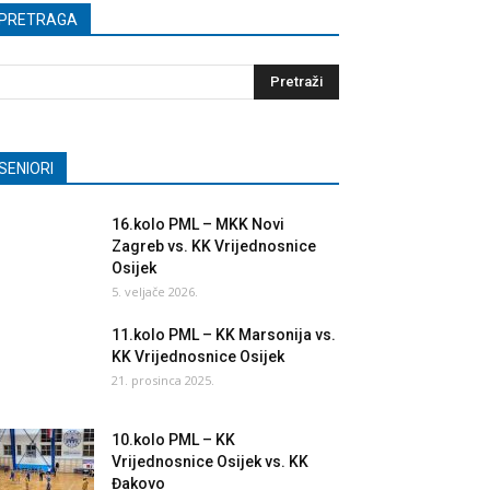
PRETRAGA
SENIORI
16.kolo PML – MKK Novi
Zagreb vs. KK Vrijednosnice
Osijek
5. veljače 2026.
11.kolo PML – KK Marsonija vs.
KK Vrijednosnice Osijek
21. prosinca 2025.
10.kolo PML – KK
Vrijednosnice Osijek vs. KK
Đakovo