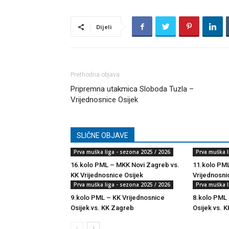
Dijeli
Prethodna objava
Pripremna utakmica Sloboda Tuzla –
Vrijednosnice Osijek
SLIČNE OBJAVE
Prva muška liga - sezona 2025 / 2026
Prva muška l
16.kolo PML – MKK Novi Zagreb vs.
11.kolo PML
KK Vrijednosnice Osijek
Vrijednosni
Prva muška liga - sezona 2025 / 2026
Prva muška l
9.kolo PML – KK Vrijednosnice
8.kolo PML 
Osijek vs. KK Zagreb
Osijek vs. K