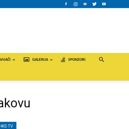
VIJAČI
GALERIJA
SPONZORI
Đakovu
HKS TV