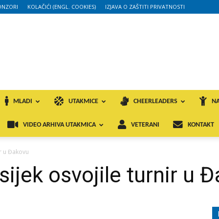
ONZORI
KOLAČIĆI (ENGL. COOKIES)
IZJAVA O ZAŠTITI PRIVATNOSTI
MLADI
UTAKMICE
CHEERLEADERS
NA
VIDEO ARHIVA UTAKMICA
VETERANI
KONTAKT
ir u Đakovu
ijek osvojile turnir u 