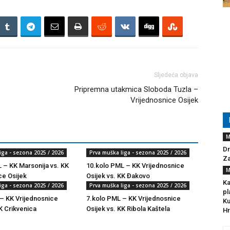
Sljedeća objava
Pripremna utakmica Sloboda Tuzla –
Vrijednosnice Osijek
M
Dr
iga - sezona 2025 / 2026
Prva muška liga - sezona 2025 / 2026
Za
 – KK Marsonija vs. KK
10.kolo PML – KK Vrijednosnice
M
ce Osijek
Osijek vs. KK Đakovo
Ka
iga - sezona 2025 / 2026
Prva muška liga - sezona 2025 / 2026
pl
– KK Vrijednosnice
7.kolo PML – KK Vrijednosnice
Ku
K Crikvenica
Osijek vs. KK Ribola Kaštela
Hr