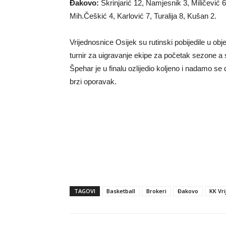
Đakovo:
Škrinjarić 12, Namjesnik 3, Miličević 6
Mih.Češkić 4, Karlović 7, Turalija 8, Kušan 2.
Vrijednosnice Osijek su rutinski pobijedile u ob
turnir za uigravanje ekipe za početak sezone a s
Špehar je u finalu ozlijedio koljeno i nadamo se
brzi oporavak.
TAGOVI
Basketball
Brokeri
Đakovo
KK Vr