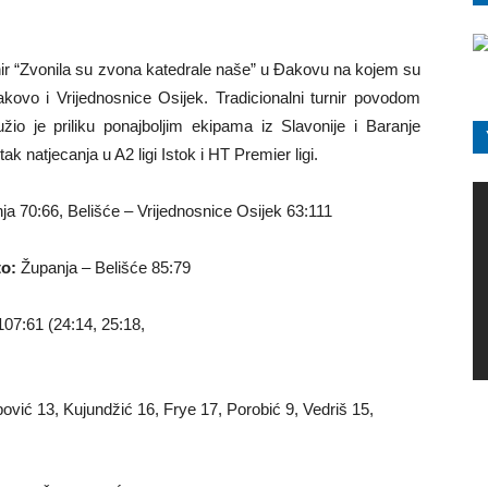
rnir “Zvonila su zvona katedrale naše” u Đakovu na kojem su
kovo i Vrijednosnice Osijek. Tradicionalni turnir povodom
o je priliku ponajboljim ekipama iz Slavonije i Baranje
k natjecanja u A2 ligi Istok i HT Premier ligi.
 70:66, Belišće – Vrijednosnice Osijek 63:111
to:
Županja – Belišće 85:79
07:61 (24:14, 25:18,
ović 13, Kujundžić 16, Frye 17, Porobić 9, Vedriš 15,