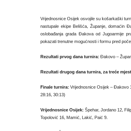
Vrijednosnice Osijek osvojile su košarkaški tu
nastupale ekipe Belišća, Županje, domaćin Đa
oslobađanja grada Đakova od Jugoarmije pruži
pokazati trenutne mogućnosti i formu pred početa
Rezultati prvog dana turnira:
Đakovo – Županja
Rezultati drugog dana turnira, za treće mjes
Finale turnira:
Vrijednosnice Osijek – Đakovo 1
28:16, 30:13)
Vrijednosnice Osijek:
Špehar, Jordano 12, Filip
Topolović 16, Mamić, Lakić, Paić 9.