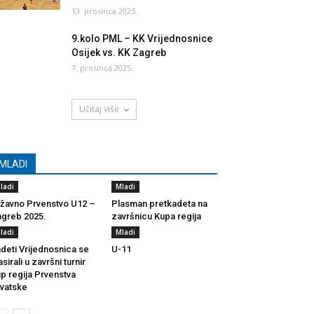
13. prosinca 2025.
9.kolo PML – KK Vrijednosnice
Osijek vs. KK Zagreb
7. prosinca 2025.
Učitaj više
MLADI
ladi
Mladi
žavno Prvenstvo U12 –
Plasman pretkadeta na
greb 2025.
završnicu Kupa regija
ladi
Mladi
deti Vrijednosnica se
U-11
asirali u završni turnir
p regija Prvenstva
vatske