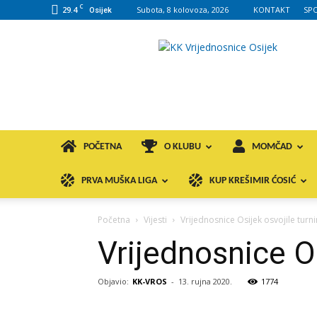
C
29.4
Subota, 8 kolovoza, 2026
KONTAKT
SP
Osijek
KK
VROS
POČETNA
O KLUBU
MOMČAD
PRVA MUŠKA LIGA
KUP KREŠIMIR ĆOSIĆ
Početna
Vijesti
Vrijednosnice Osijek osvojile turn
Vrijednosnice Os
Objavio:
KK-VROS
-
13. rujna 2020.
1774