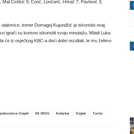
, Mat.Češkić 9, Ćorić, Lončarić, Hrkač 7, Pavlović 3,
je utakmice, trener Domagoj Kujundžić je iskoristio ovaj
vi igrači su korisno iskoristili svoju minutažu. Mladi Luka
 da će iz osječkog KBC-a doći dobri rezultati, te mu želimo
ijednosnice Osijek
KK VROS
Košarka
Osijek
Turnir