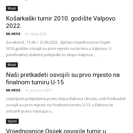
Mladi
Košarkaški turnir 2010. godište Valpovo
2022.
KK-VROS
-
14. lipnja 2022.
Za vikend, 11.06. i 12.06.2022. dječaci Vrijednosnica Osijek
2010.godište osvojili su prvo mjesto na turniru u Valpovu. U
polufinalnoj utakmici pobijedili su ekipu Valpova,...
Mladi
Naši pretkadeti osvojili su prvo mjesto na
finalnom turniru U-15
KK-VROS
-
12. prosinca 2021.
Uvjerljivim pobjedama protiv ekipa Đakova i Broda, naši Pretkadeti
osvojili su prvo mjesto na finalnom turniru U-15 u Đakovu te
ostvarili pravo nastupa u...
Vijesti
Vrijednosnice Osijek osvojile turnir u