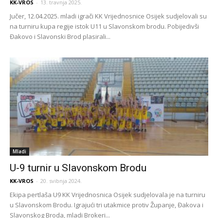
KK-VROS
-
13. travnja 2025.
Jučer, 12.04.2025. mladi igrači KK Vrijednosnice Osijek sudjelovali su
na turniru kupa regije istok U11 u Slavonskom brodu. Pobijedivši
Đakovo i Slavonski Brod plasirali...
Mladi
U-9 turnir u Slavonskom Brodu
KK-VROS
-
20. svibnja 2024.
Ekipa pertlaša U9 KK Vrijednosnica Osijek sudjelovala je na turniru
u Slavonskom Brodu. Igrajući tri utakmice protiv Županje, Đakova i
Slavonskog Broda, mladi Brokeri...