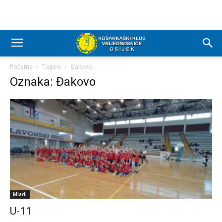
Početna
Tagovi
Đakovo
Oznaka: Đakovo
Mladi
U-11