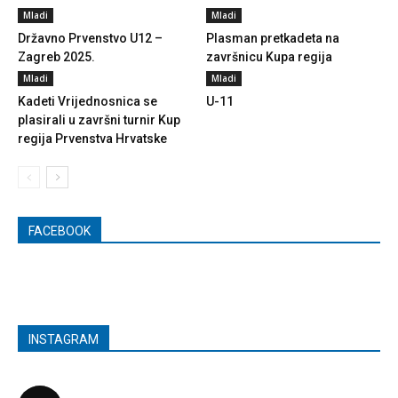
Mladi
Mladi
Državno Prvenstvo U12 –
Plasman pretkadeta na
Zagreb 2025.
završnicu Kupa regija
Mladi
Mladi
Kadeti Vrijednosnica se
U-11
plasirali u završni turnir Kup
regija Prvenstva Hrvatske
FACEBOOK
INSTAGRAM