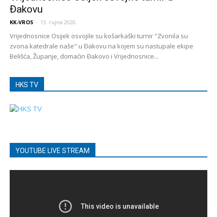
Đakovu
KK-VROS
-
13. rujna 2020.
Vrijednosnice Osijek osvojile su košarkaški turnir "Zvonila su
zvona katedrale naše" u Đakovu na kojem su nastupale ekipe
Belišća, Županje, domaćin Đakovo i Vrijednosnice...
HKS TV
YOUTUBE LIVE STREAM