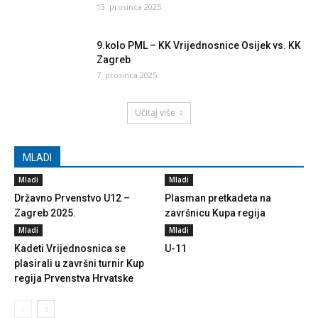
13. prosinca 2025.
9.kolo PML – KK Vrijednosnice Osijek vs. KK
Zagreb
7. prosinca 2025.
Učitaj više
MLADI
Mladi
Mladi
Državno Prvenstvo U12 –
Plasman pretkadeta na
Zagreb 2025.
završnicu Kupa regija
Mladi
Mladi
Kadeti Vrijednosnica se
U-11
plasirali u završni turnir Kup
regija Prvenstva Hrvatske