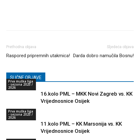
Prethodna objava
Sljedeća objava
Raspored pripremnih utakmica!
Darda dobro namučila Bosnu!
SLIČNE OBJAVE
Prva muška liga
- sezona 2025 /
2026
16.kolo PML – MKK Novi Zagreb vs. KK
Vrijednosnice Osijek
Prva muška liga
- sezona 2025 /
2026
11.kolo PML – KK Marsonija vs. KK
Vrijednosnice Osijek