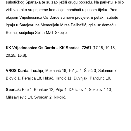
subotičkog Spartaka te su zabilježili drugu pobjedu. Na parketu je bilo
vidljivo kako su pripreme kod obije momčadi u punom tijeku. Pred
ekipom Vrijednosnica Os Darde su nove provjere, u petak i subotu
igraju u Sarajevu na Memorijalu Mirza Delibašić, gdje uz domaću
Bosnu, sudjeluju Split i MZT Skopje.
KK Vrijednosnice Os Darda – KK Spartak
72:61
(17:15, 19:13,
20:25, 16:8).
VROS Darda:
Turalija, Meznarić 18, Tešija 4, Šarić 3, Salamun 7,
Bičvić 1, Perajica 18, Hrkač, Hrnčić 11, Duvnjak, Pandurić 10.
Spartak:
Pribić, Brankov 12, Prlja 4, Dželatović, Sokolović 10,
Milisavljević 14, Svorcan 2, Nikolić.