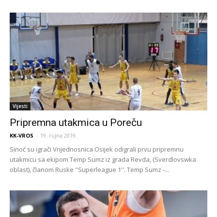
Vijesti
Pripremna utakmica u Poreču
KK-VROS
-
19. rujna 2019.
Sinoć su igrači Vrijednosnica Osijek odigrali prvu pripremnu
utakmicu sa ekipom Temp Sumz iz grada Revda, (Sverdlovswka
oblast), članom Ruske ''Superleague 1''. Temp Sumz -...