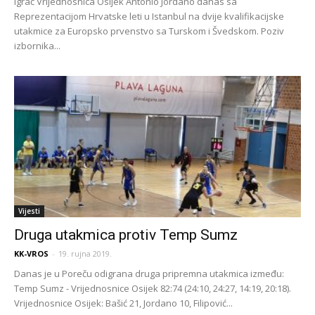
Igrač Vrijednosnica Osijek Antonio Jordano danas sa
Reprezentacijom Hrvatske leti u Istanbul na dvije kvalifikacijske
utakmice za Europsko prvenstvo sa Turskom i Švedskom. Poziv
izbornika...
Vijesti
Druga utakmica protiv Temp Sumz
KK-VROS
-
19. rujna 2019.
Danas je u Poreču odigrana druga pripremna utakmica između:
Temp Sumz - Vrijednosnice Osijek 82:74 (24:10, 24:27, 14:19, 20:18).
Vrijednosnice Osijek: Bašić 21, Jordano 10, Filipović...