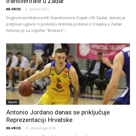
transverirale u Zadar
KK-VROS
-
5. siječnja 2021.
Dogovorom klubova KK Vrijednosnice Osijek i KK Zadar, danas je
potpisan ugovor o prelasku Antonia Jordana iz Osijeka u Zadar.
Antonio je za osječke "Brokere"...
Vijesti
Antonio Jordano danas se priključuje
Reprezentaciji Hrvatske
KK-VROS
-
23. studenoga 2020.