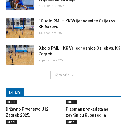
21. prosinca 2025.
10.kolo PML – KK Vrijednosnice Osijek vs.
KK Đakovo
13. prosinca 2025.
9.kolo PML – KK Vrijednosnice Osijek vs. KK
Zagreb
7. prosinca 2025.
Učitaj više
MLADI
Mladi
Mladi
Državno Prvenstvo U12 –
Plasman pretkadeta na
Zagreb 2025.
završnicu Kupa regija
Mladi
Mladi