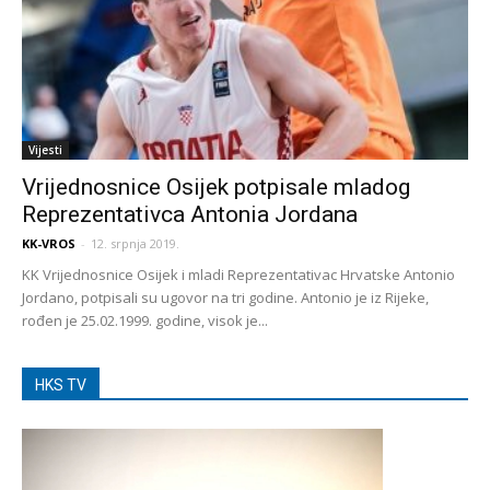
Vijesti
Vrijednosnice Osijek potpisale mladog
Reprezentativca Antonia Jordana
KK-VROS
-
12. srpnja 2019.
KK Vrijednosnice Osijek i mladi Reprezentativac Hrvatske Antonio
Jordano, potpisali su ugovor na tri godine. Antonio je iz Rijeke,
rođen je 25.02.1999. godine, visok je...
HKS TV