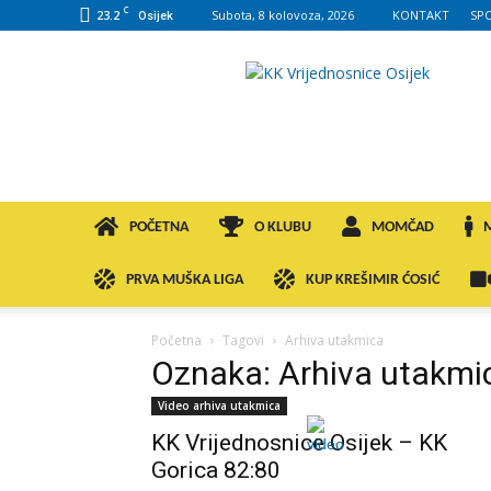
C
23.2
Subota, 8 kolovoza, 2026
KONTAKT
SP
Osijek
KK
VROS
POČETNA
O KLUBU
MOMČAD
PRVA MUŠKA LIGA
KUP KREŠIMIR ĆOSIĆ
Početna
Tagovi
Arhiva utakmica
Oznaka: Arhiva utakmi
Video arhiva utakmica
KK Vrijednosnice Osijek – KK
Gorica 82:80