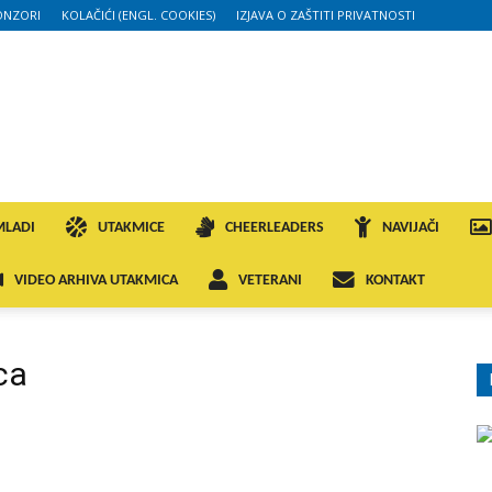
ONZORI
KOLAČIĆI (ENGL. COOKIES)
IZJAVA O ZAŠTITI PRIVATNOSTI
MLADI
UTAKMICE
CHEERLEADERS
NAVIJAČI
VIDEO ARHIVA UTAKMICA
VETERANI
KONTAKT
ca