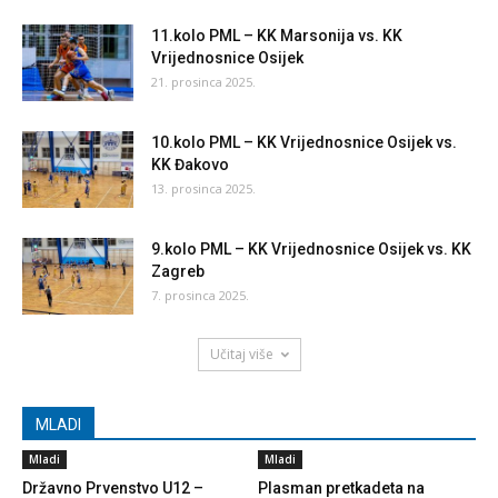
11.kolo PML – KK Marsonija vs. KK
Vrijednosnice Osijek
21. prosinca 2025.
10.kolo PML – KK Vrijednosnice Osijek vs.
KK Đakovo
13. prosinca 2025.
9.kolo PML – KK Vrijednosnice Osijek vs. KK
Zagreb
7. prosinca 2025.
Učitaj više
MLADI
Mladi
Mladi
Državno Prvenstvo U12 –
Plasman pretkadeta na