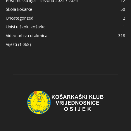
Prva muška liga – sezona 2025 / 2026
12
Škola košarke
50
Uncategorized
2
Upisi u školu košarke
1
Video arhiva utakmica
318
Vijesti
(1.068)