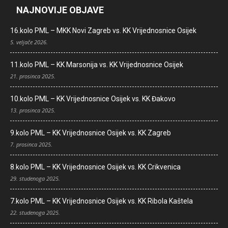
NAJNOVIJE OBJAVE
16.kolo PML – MKK Novi Zagreb vs. KK Vrijednosnice Osijek
5. veljače 2026.
11.kolo PML – KK Marsonija vs. KK Vrijednosnice Osijek
21. prosinca 2025.
10.kolo PML – KK Vrijednosnice Osijek vs. KK Đakovo
13. prosinca 2025.
9.kolo PML – KK Vrijednosnice Osijek vs. KK Zagreb
7. prosinca 2025.
8.kolo PML – KK Vrijednosnice Osijek vs. KK Crikvenica
29. studenoga 2025.
7.kolo PML – KK Vrijednosnice Osijek vs. KK Ribola Kaštela
22. studenoga 2025.