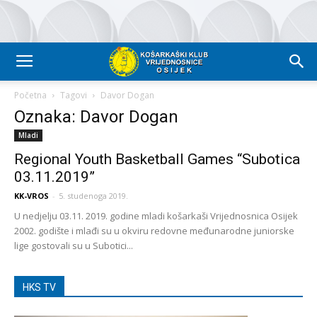
Početna
Tagovi
Davor Dogan
Oznaka: Davor Dogan
Mladi
Regional Youth Basketball Games “Subotica
03.11.2019”
KK-VROS
-
5. studenoga 2019.
U nedjelju 03.11. 2019. godine mladi košarkaši Vrijednosnica Osijek
2002. godište i mlađi su u okviru redovne međunarodne juniorske
lige gostovali su u Subotici...
HKS TV