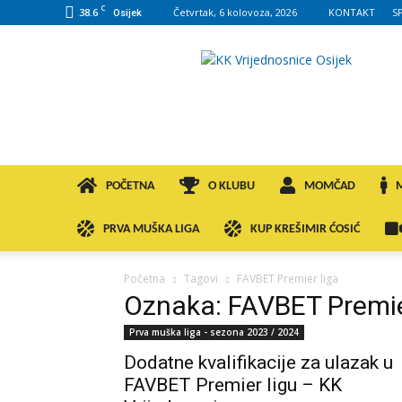
C
38.6
Četvrtak, 6 kolovoza, 2026
KONTAKT
S
Osijek
KK
VROS
POČETNA
O KLUBU
MOMČAD
PRVA MUŠKA LIGA
KUP KREŠIMIR ĆOSIĆ
Početna
Tagovi
FAVBET Premier liga
Oznaka: FAVBET Premie
Prva muška liga - sezona 2023 / 2024
Dodatne kvalifikacije za ulazak u
FAVBET Premier ligu – KK