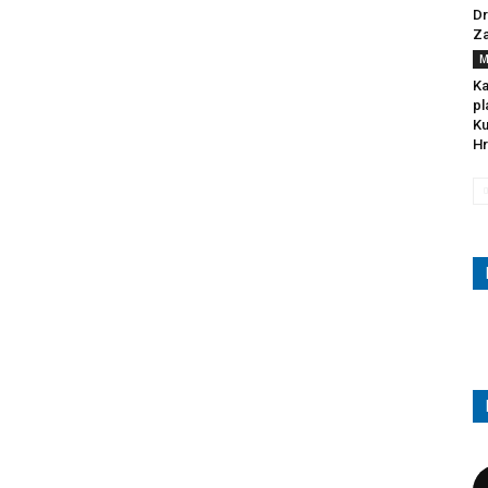
Dr
Za
M
Ka
pl
Ku
Hr