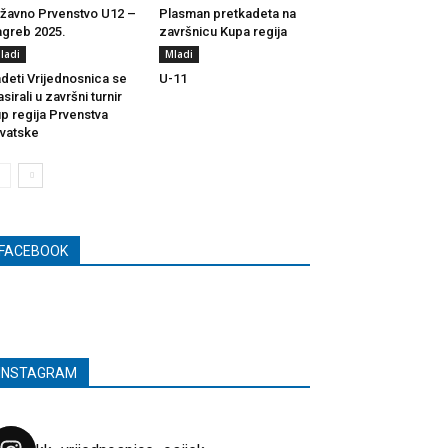
žavno Prvenstvo U12 –
Plasman pretkadeta na
greb 2025.
završnicu Kupa regija
ladi
Mladi
deti Vrijednosnica se
U-11
asirali u završni turnir
p regija Prvenstva
vatske
FACEBOOK
INSTAGRAM