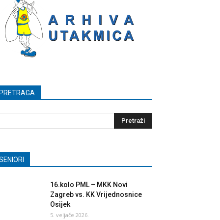
PRETRAGA
SENIORI
16.kolo PML – MKK Novi
Zagreb vs. KK Vrijednosnice
Osijek
5. veljače 2026.