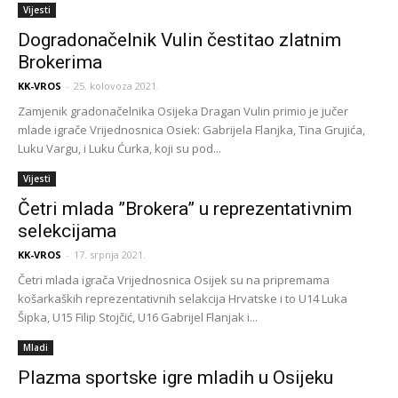
Vijesti
Dogradonačelnik Vulin čestitao zlatnim
Brokerima
KK-VROS
-
25. kolovoza 2021.
Zamjenik gradonačelnika Osijeka Dragan Vulin primio je jučer
mlade igrače Vrijednosnica Osiek: Gabrijela Flanjka, Tina Grujića,
Luku Vargu, i Luku Ćurka, koji su pod...
Vijesti
Četri mlada ”Brokera” u reprezentativnim
selekcijama
KK-VROS
-
17. srpnja 2021.
Četri mlada igrača Vrijednosnica Osijek su na pripremama
košarkaških reprezentativnih selakcija Hrvatske i to U14 Luka
Šipka, U15 Filip Stojčić, U16 Gabrijel Flanjak i...
Mladi
Plazma sportske igre mladih u Osijeku