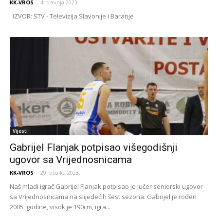
KK-VROS
-
4. travnja 2023.
IZVOR: STV - Televizija Slavonije i Baranje
Vijesti
Gabrijel Flanjak potpisao višegodišnji
ugovor sa Vrijednosnicama
KK-VROS
-
29. ožujka 2023.
Naš mladi igrač Gabrijel Flanjak potpisao je jučer seniorski ugovor
sa Vrijednosnicama na slijedećih šest sezona. Gabrijel je rođen
2005. godine, visok je 190cm, igra...