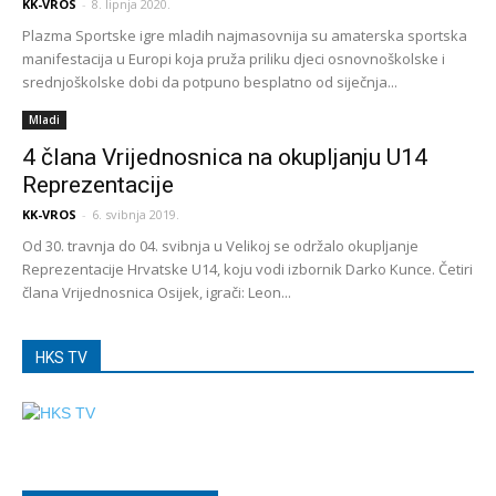
KK-VROS
-
8. lipnja 2020.
Plazma Sportske igre mladih najmasovnija su amaterska sportska
manifestacija u Europi koja pruža priliku djeci osnovnoškolske i
srednjoškolske dobi da potpuno besplatno od siječnja...
Mladi
4 člana Vrijednosnica na okupljanju U14
Reprezentacije
KK-VROS
-
6. svibnja 2019.
Od 30. travnja do 04. svibnja u Velikoj se održalo okupljanje
Reprezentacije Hrvatske U14, koju vodi izbornik Darko Kunce. Četiri
člana Vrijednosnica Osijek, igrači: Leon...
HKS TV