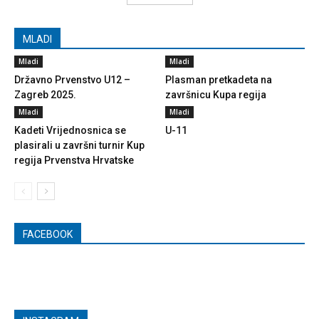
MLADI
Mladi
Mladi
Državno Prvenstvo U12 –
Plasman pretkadeta na
Zagreb 2025.
završnicu Kupa regija
Mladi
Mladi
Kadeti Vrijednosnica se
U-11
plasirali u završni turnir Kup
regija Prvenstva Hrvatske
FACEBOOK