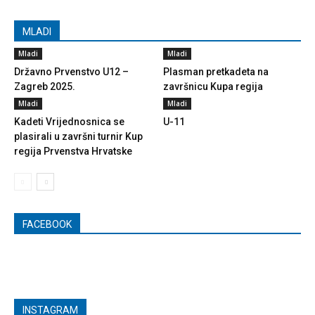
MLADI
Mladi
Mladi
Državno Prvenstvo U12 –
Plasman pretkadeta na
Zagreb 2025.
završnicu Kupa regija
Mladi
Mladi
Kadeti Vrijednosnica se
U-11
plasirali u završni turnir Kup
regija Prvenstva Hrvatske
FACEBOOK
INSTAGRAM