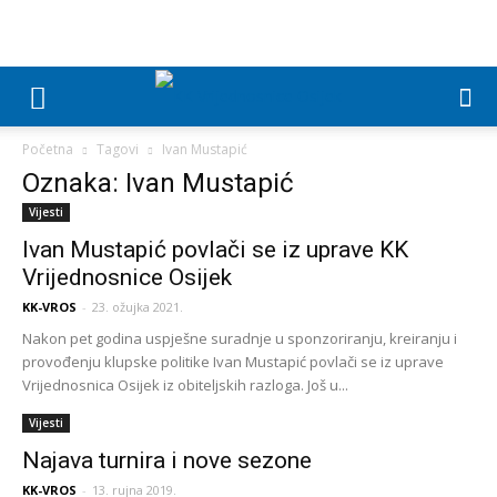
Početna
Tagovi
Ivan Mustapić
Oznaka: Ivan Mustapić
Vijesti
Ivan Mustapić povlači se iz uprave KK
Vrijednosnice Osijek
KK-VROS
-
23. ožujka 2021.
Nakon pet godina uspješne suradnje u sponzoriranju, kreiranju i
provođenju klupske politike Ivan Mustapić povlači se iz uprave
Vrijednosnica Osijek iz obiteljskih razloga. Još u...
Vijesti
Najava turnira i nove sezone
KK-VROS
-
13. rujna 2019.