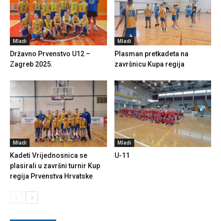
Mladi
Mladi
Državno Prvenstvo U12 –
Plasman pretkadeta na
Zagreb 2025.
završnicu Kupa regija
Mladi
Mladi
Kadeti Vrijednosnica se
U-11
plasirali u završni turnir Kup
regija Prvenstva Hrvatske