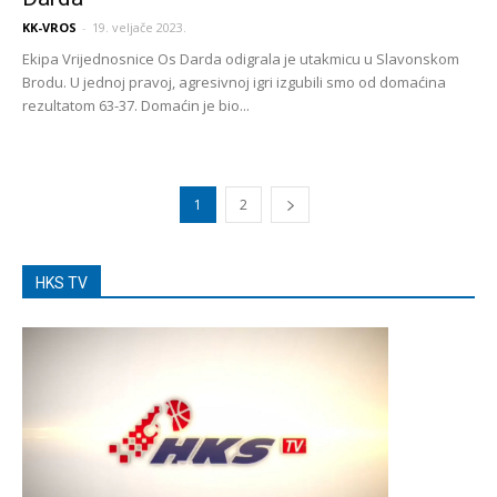
KK-VROS
-
19. veljače 2023.
Ekipa Vrijednosnice Os Darda odigrala je utakmicu u Slavonskom
Brodu. U jednoj pravoj, agresivnoj igri izgubili smo od domaćina
rezultatom 63-37. Domaćin je bio...
1
2
HKS TV