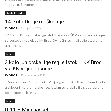
su prve tri četvrtine...
Škola košarke
14. kolo Druge muške lige
KK-VROS
-
31. siječnja 2024.
U 14. kolu Druge muške lige istok, košarkaši ŠK Vrijednosnica Osijek
su gostovali kod ekipe KK Brod. Domaćini su imali bolje otvaranje
utakmice i...
Mladi
3.kolo juniorske lige regije Istok – KK Brod
vs. KK Vrijednosnice...
KK-VROS
-
12. studenoga 2023.
Jučer su juniori Vrijednosnica Osijek gostovali u Slavonskom Brodu
u sklopu 3. kola juniorske lige. Utakmicu je obilježila slaba obrana
obje ekipe, te loše i...
Mladi
U-11 – Mini basket