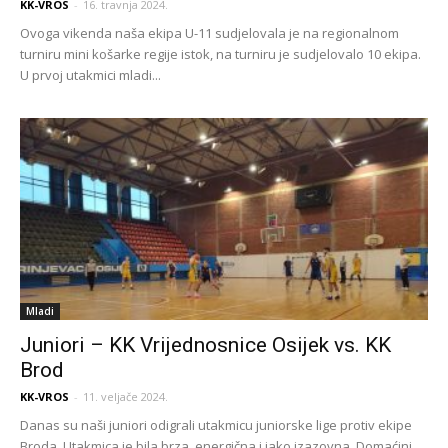
KK-VROS
-
16. travnja 2024.
Ovoga vikenda naša ekipa U-11 sudjelovala je na regionalnom
turniru mini košarke regije istok, na turniru je sudjelovalo 10 ekipa.
U prvoj utakmici mladi...
Mladi
Juniori – KK Vrijednosnice Osijek vs. KK
Brod
KK-VROS
-
11. veljače 2024.
Danas su naši juniori odigrali utakmicu juniorske lige protiv ekipe
Broda. Utakmica je bila brza, energična i jako izazovna. Domaćini