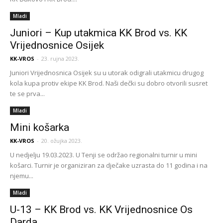
Mladi
Juniori – Kup utakmica KK Brod vs. KK
Vrijednosnice Osijek
KK-VROS
-
23. rujna 2023.
Juniori Vrijednosnica Osijek su u utorak odigrali utakmicu drugog
kola kupa protiv ekipe KK Brod. Naši dečki su dobro otvorili susret
te se prva...
Mladi
Mini košarka
KK-VROS
-
20. ožujka 2023.
U nedjelju 19.03.2023. U Tenji se održao regionalni turnir u mini
košarci. Turnir je organiziran za dječake uzrasta do 11 godina i na
njemu...
Mladi
U-13 – KK Brod vs. KK Vrijednosnice Os
Darda