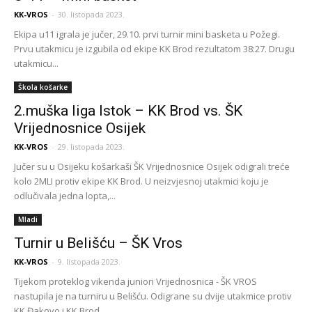
KK-VROS
-
30. listopada 2023.
Ekipa u11 igrala je jučer, 29.10. prvi turnir mini basketa u Požegi.
Prvu utakmicu je izgubila od ekipe KK Brod rezultatom 38:27. Drugu
utakmicu...
Škola košarke
2.muška liga Istok – KK Brod vs. ŠK
Vrijednosnice Osijek
KK-VROS
-
29. listopada 2023.
Jučer su u Osijeku košarkaši ŠK Vrijednosnice Osijek odigrali treće
kolo 2MLI protiv ekipe KK Brod. U neizvjesnoj utakmici koju je
odlučivala jedna lopta,...
Mladi
Turnir u Belišću – ŠK Vros
KK-VROS
-
9. listopada 2023.
Tijekom proteklog vikenda juniori Vrijednosnica - ŠK VROS
nastupila je na turniru u Belišću. Odigrane su dvije utakmice protiv
KK Đakovo i KK Brod....