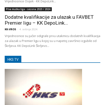
Vrijednosnice Osijek - KK DepoLink...
Prva muška liga - sezona 2023 / 2024
Dodatne kvalifikacije za ulazak u FAVBET
Premier ligu – KK DepoLink...
KK-VROS
-
4. svibnja 2024.
Vrijednosnice su jučer odigrale prvu utakmicu dodatnih kvalifikacija
za ulazak u Premier ligu u kojoj su u napetoj završnici izgubile od
Škrljeva. KK DepoLink Škrljevo...
HKS TV