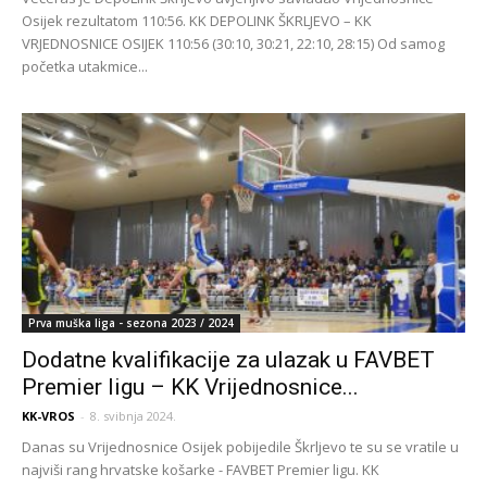
Osijek rezultatom 110:56. KK DEPOLINK ŠKRLJEVO – KK
VRJEDNOSNICE OSIJEK 110:56 (30:10, 30:21, 22:10, 28:15) Od samog
početka utakmice...
Prva muška liga - sezona 2023 / 2024
Dodatne kvalifikacije za ulazak u FAVBET
Premier ligu – KK Vrijednosnice...
KK-VROS
-
8. svibnja 2024.
Danas su Vrijednosnice Osijek pobijedile Škrljevo te su se vratile u
najviši rang hrvatske košarke - FAVBET Premier ligu. KK