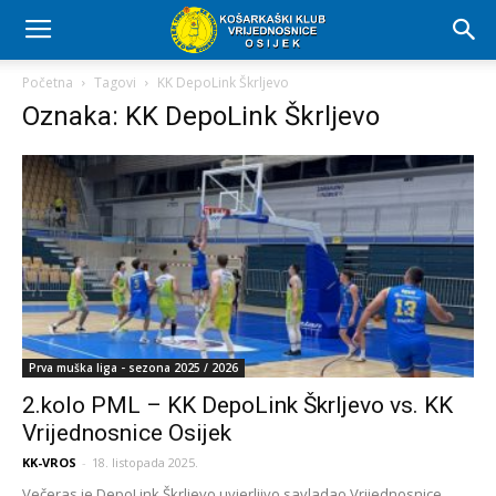
Početna
Tagovi
KK DepoLink Škrljevo
Oznaka: KK DepoLink Škrljevo
Prva muška liga - sezona 2025 / 2026
2.kolo PML – KK DepoLink Škrljevo vs. KK
Vrijednosnice Osijek
KK-VROS
-
18. listopada 2025.
Večeras je DepoLink Škrljevo uvjerljivo savladao Vrijednosnice