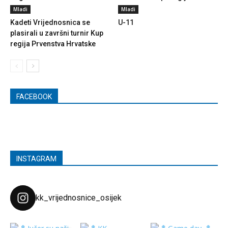
Mladi
Mladi
Kadeti Vrijednosnica se
U-11
plasirali u završni turnir Kup
regija Prvenstva Hrvatske
FACEBOOK
INSTAGRAM
kk_vrijednosnice_osijek