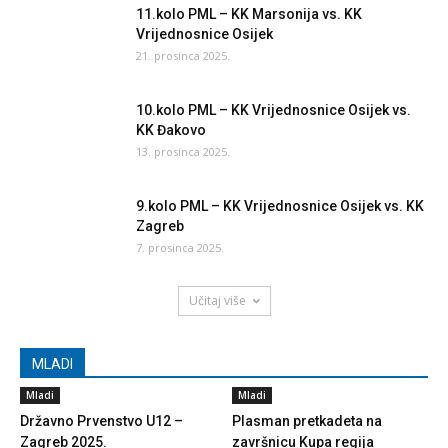
11.kolo PML – KK Marsonija vs. KK
Vrijednosnice Osijek
21. prosinca 2025.
10.kolo PML – KK Vrijednosnice Osijek vs.
KK Đakovo
13. prosinca 2025.
9.kolo PML – KK Vrijednosnice Osijek vs. KK
Zagreb
7. prosinca 2025.
Učitaj više
MLADI
Mladi
Mladi
Državno Prvenstvo U12 –
Plasman pretkadeta na
Zagreb 2025.
završnicu Kupa regija