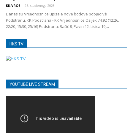
KK-VROS
-
26. studenoga 2023.
Danas su Vrijednosnice upisale nove bodove pobjedivši
Podstranu. KK Podstrana - KK Vrijednosnice Osijek 74:92 (12:26,
22:20, 15:30, 25:16) Podstrana: Bašić 8, Pavin 12, Lisica 19,...
HKS TV
YOUTUBE LIVE STREAM