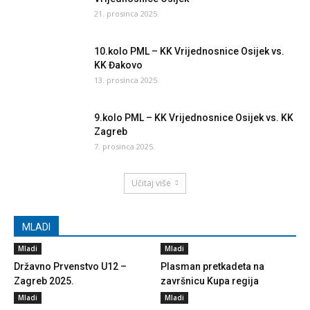
21. prosinca 2025.
10.kolo PML – KK Vrijednosnice Osijek vs.
KK Đakovo
13. prosinca 2025.
9.kolo PML – KK Vrijednosnice Osijek vs. KK
Zagreb
7. prosinca 2025.
Učitaj više
MLADI
Mladi
Mladi
Državno Prvenstvo U12 –
Plasman pretkadeta na
Zagreb 2025.
završnicu Kupa regija
Mladi
Mladi