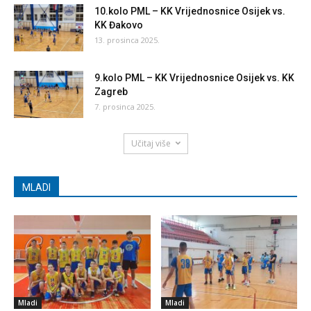
10.kolo PML – KK Vrijednosnice Osijek vs.
KK Đakovo
13. prosinca 2025.
9.kolo PML – KK Vrijednosnice Osijek vs. KK
Zagreb
7. prosinca 2025.
Učitaj više
MLADI
Mladi
Mladi