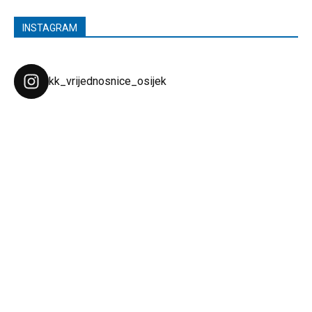
INSTAGRAM
kk_vrijednosnice_osijek