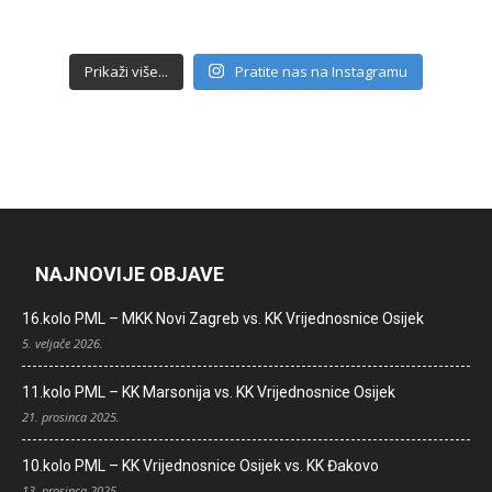
Prikaži više...
Pratite nas na Instagramu
NAJNOVIJE OBJAVE
16.kolo PML – MKK Novi Zagreb vs. KK Vrijednosnice Osijek
5. veljače 2026.
11.kolo PML – KK Marsonija vs. KK Vrijednosnice Osijek
21. prosinca 2025.
10.kolo PML – KK Vrijednosnice Osijek vs. KK Đakovo
13. prosinca 2025.