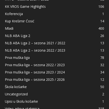
KK VROS Game Highlights
106
Koferencija
1
Kup Krešimir Ćosić
14
Mladi
400
NLB ABA Liga 2
26
NLB ABA Liga 2 – sezona 2021 / 2022
13
NLB ABA Liga 2 – sezona 2022 / 2023
13
Prva muška liga
78
Prva muška liga – sezona 2022 / 2023
32
Prva muška liga – sezona 2023 / 2024
34
Prva muška liga – sezona 2025 / 2026
12
Škola košarke
50
Uncategorized
2
Upisi u školu košarke
1
Video arhiva utakmica
318