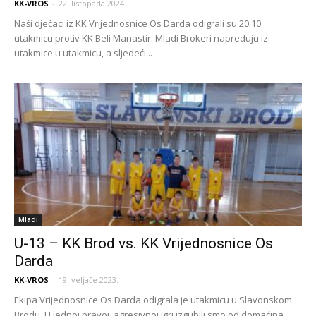
KK-VROS
-
22. listopada 2024.
Naši dječaci iz KK Vrijednosnice Os Darda odigrali su 20.10.
utakmicu protiv KK Beli Manastir. Mladi Brokeri napreduju iz
utakmice u utakmicu, a sljedeći...
Mladi
U-13 – KK Brod vs. KK Vrijednosnice Os
Darda
KK-VROS
-
19. veljače 2023.
Ekipa Vrijednosnice Os Darda odigrala je utakmicu u Slavonskom
Brodu. U jednoj pravoj, agresivnoj igri izgubili smo od domaćina