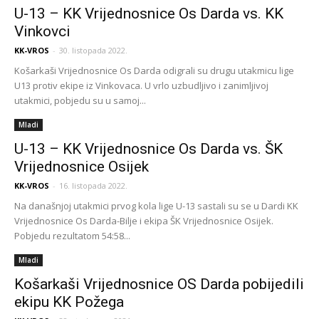
U-13 – KK Vrijednosnice Os Darda vs. KK
Vinkovci
KK-VROS
-
30. listopada 2022.
Košarkaši Vrijednosnice Os Darda odigrali su drugu utakmicu lige
U13 protiv ekipe iz Vinkovaca. U vrlo uzbudljivo i zanimljivoj
utakmici, pobjedu su u samoj...
Mladi
U-13 – KK Vrijednosnice Os Darda vs. ŠK
Vrijednosnice Osijek
KK-VROS
-
16. listopada 2022.
Na današnjoj utakmici prvog kola lige U-13 sastali su se u Dardi KK
Vrijednosnice Os Darda-Bilje i ekipa ŠK Vrijednosnice Osijek.
Pobjedu rezultatom 54:58...
Mladi
Košarkaši Vrijednosnice OS Darda pobijedili
ekipu KK Požega