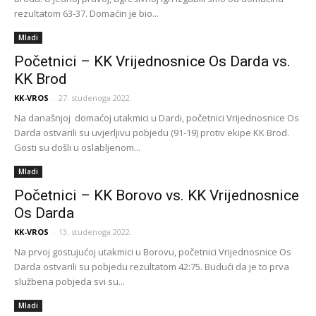
rezultatom 63-37. Domaćin je bio...
Mladi
Početnici – KK Vrijednosnice Os Darda vs.
KK Brod
KK-VROS
-
27. studenoga 2022.
Na današnjoj domaćoj utakmici u Dardi, početnici Vrijednosnice Os
Darda ostvarili su uvjerljivu pobjedu (91-19) protiv ekipe KK Brod.
Gosti su došli u oslabljenom...
Mladi
Početnici – KK Borovo vs. KK Vrijednosnice
Os Darda
KK-VROS
-
13. studenoga 2022.
Na prvoj gostujućoj utakmici u Borovu, početnici Vrijednosnice Os
Darda ostvarili su pobjedu rezultatom 42:75. Budući da je to prva
službena pobjeda svi su...
Mladi