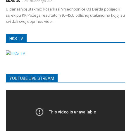
KK-VROS
-
28. studenoga 2021.
U današnjoj utakmici košarkaši Vrijednosnice Os Darda pobijedili
su ekipu KK Požega rezultatom 95-45.U odličnoj utakmici na kojoj su
svi dali svoj doprinos vide...
HKS TV
YOUTUBE LIVE STREAM