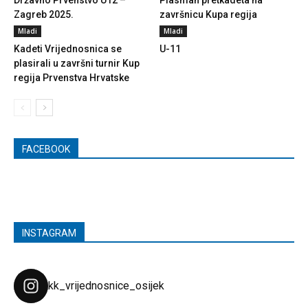
Državno Prvenstvo U12 –
Plasman pretkadeta na
Zagreb 2025.
završnicu Kupa regija
Mladi
Mladi
Kadeti Vrijednosnica se
U-11
plasirali u završni turnir Kup
regija Prvenstva Hrvatske
FACEBOOK
INSTAGRAM
kk_vrijednosnice_osijek