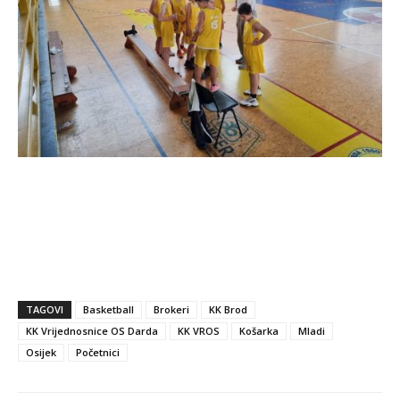
TAGOVI
Basketball
Brokeri
KK Brod
KK Vrijednosnice OS Darda
KK VROS
Košarka
Mladi
Osijek
Početnici