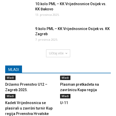
10.kolo PML – KK Vrijednosnice Osijek vs.
KK Đakovo
13. prosinca 2025.
9.kolo PML – KK Vrijednosnice Osijek vs. KK
Zagreb
7. prosinca 2025.
Učitaj više
MLADI
Mladi
Mladi
Državno Prvenstvo U12 –
Plasman pretkadeta na
Zagreb 2025.
završnicu Kupa regija
Mladi
Mladi
Kadeti Vrijednosnica se
U-11
plasirali u završni turnir Kup
regija Prvenstva Hrvatske