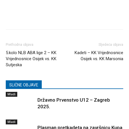
Prethodna objava
Sljedeća objava
5.kolo NLB ABA lige 2 – KK
Kadeti – KK Vrijednosnice
Vrijednosnice Osijek vs. KK
Osijek vs. KK Marsonia
Sutjeska
SLIČNE OBJAVE
Mladi
Državno Prvenstvo U12 – Zagreb
2025.
Mladi
Plasman pretkadeta na završnicu Kupa