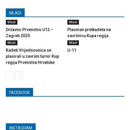
MLADI
Mladi
Mladi
Državno Prvenstvo U12 –
Plasman pretkadeta na
Zagreb 2025.
završnicu Kupa regija
Mladi
Mladi
Kadeti Vrijednosnica se
U-11
plasirali u završni turnir Kup
regija Prvenstva Hrvatske
FACEBOOK
INSTAGRAM