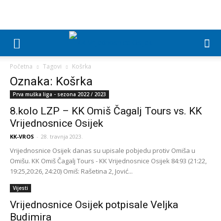
Početna
Tagovi
Košrka
Oznaka: Košrka
Prva muška liga - sezona 2022 / 2023
8.kolo LZP – KK Omiš Čagalj Tours vs. KK
Vrijednosnice Osijek
KK-VROS
-
28. travnja 2023.
Vrijednosnice Osijek danas su upisale pobjedu protiv Omiša u
Omišu. KK Omiš Čagalj Tours - KK Vrijednosnice Osijek 84:93 (21:22,
19:25,20:26, 24:20) Omiš: Rašetina 2, Jović...
Vijesti
Vrijednosnice Osijek potpisale Veljka
Budimira