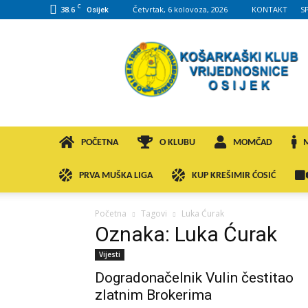
C
38.6
Četvrtak, 6 kolovoza, 2026
KONTAKT
S
Osijek
KK
VROS
POČETNA
O KLUBU
MOMČAD
PRVA MUŠKA LIGA
KUP KREŠIMIR ĆOSIĆ
Početna
Tagovi
Luka Ćurak
Oznaka: Luka Ćurak
Vijesti
Dogradonačelnik Vulin čestitao
zlatnim Brokerima