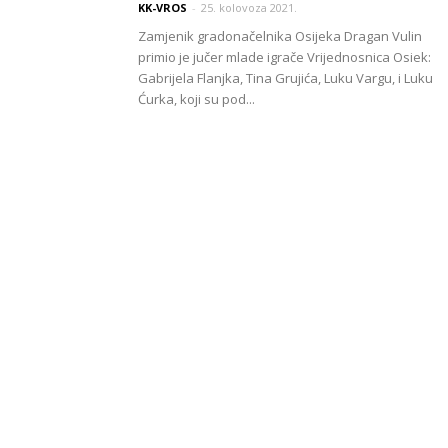
KK-VROS
-
25. kolovoza 2021.
Zamjenik gradonačelnika Osijeka Dragan Vulin
primio je jučer mlade igrače Vrijednosnica Osiek:
Gabrijela Flanjka, Tina Grujića, Luku Vargu, i Luku
Ćurka, koji su pod...