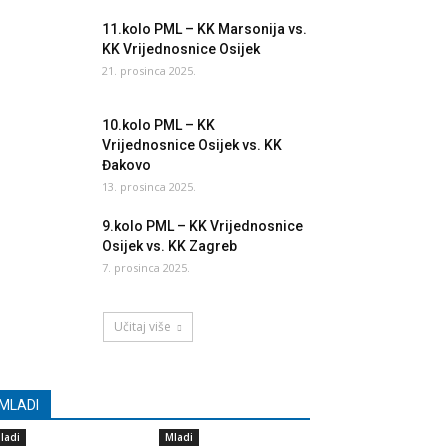
11.kolo PML – KK Marsonija vs.
KK Vrijednosnice Osijek
21. prosinca 2025.
10.kolo PML – KK
Vrijednosnice Osijek vs. KK
Đakovo
13. prosinca 2025.
9.kolo PML – KK Vrijednosnice
Osijek vs. KK Zagreb
7. prosinca 2025.
Učitaj više
MLADI
ladi
Mladi