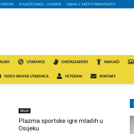
PONZORI
KOLAČIĆI (ENGL. COOKIES)
IZJAVA O ZAŠTITI PRIVATNOSTI
MLADI
UTAKMICE
CHEERLEADERS
NAVIJAČI
VIDEO ARHIVA UTAKMICA
VETERANI
KONTAKT
Mladi
Plazma sportske igre mladih u
Osijeku