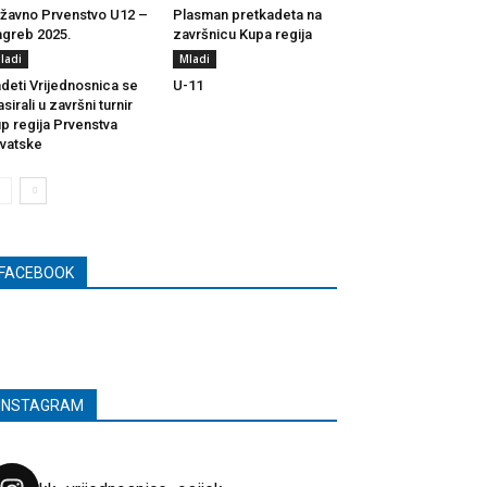
žavno Prvenstvo U12 –
Plasman pretkadeta na
greb 2025.
završnicu Kupa regija
ladi
Mladi
deti Vrijednosnica se
U-11
asirali u završni turnir
p regija Prvenstva
vatske
FACEBOOK
INSTAGRAM