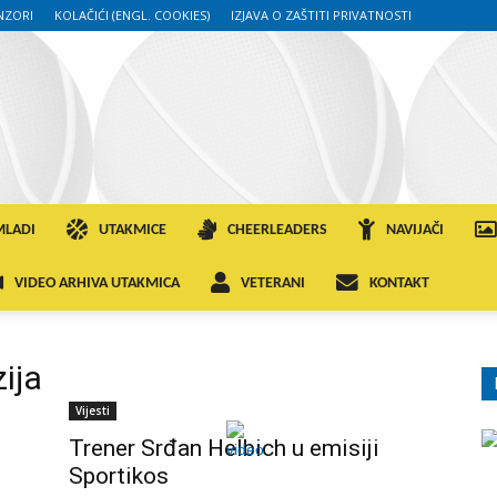
NZORI
KOLAČIĆI (ENGL. COOKIES)
IZJAVA O ZAŠTITI PRIVATNOSTI
MLADI
UTAKMICE
CHEERLEADERS
NAVIJAČI
VIDEO ARHIVA UTAKMICA
VETERANI
KONTAKT
ija
Vijesti
Trener Srđan Helbich u emisiji
Sportikos