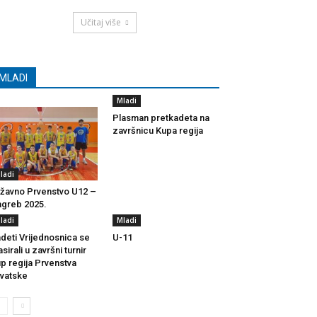
Učitaj više
MLADI
Mladi
Plasman pretkadeta na
završnicu Kupa regija
ladi
žavno Prvenstvo U12 –
greb 2025.
ladi
Mladi
deti Vrijednosnica se
U-11
asirali u završni turnir
p regija Prvenstva
vatske