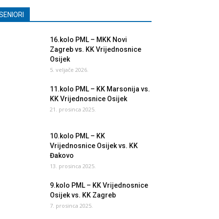
SENIORI
16.kolo PML – MKK Novi
Zagreb vs. KK Vrijednosnice
Osijek
5. veljače 2026.
11.kolo PML – KK Marsonija vs.
KK Vrijednosnice Osijek
21. prosinca 2025.
10.kolo PML – KK
Vrijednosnice Osijek vs. KK
Đakovo
13. prosinca 2025.
9.kolo PML – KK Vrijednosnice
Osijek vs. KK Zagreb
7. prosinca 2025.