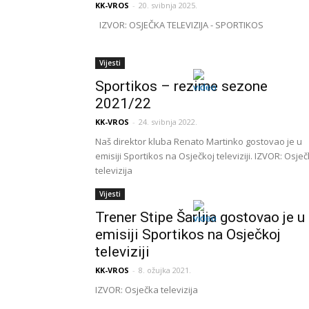
KK-VROS
-
20. svibnja 2025.
IZVOR: OSJEČKA TELEVIZIJA - SPORTIKOS
Vijesti
Sportikos – rezime sezone
2021/22
KK-VROS
-
24. svibnja 2022.
Naš direktor kluba Renato Martinko gostovao je u
emisiji Sportikos na Osječkoj televiziji. IZVOR: Osje
televizija
Vijesti
Trener Stipe Šarlija gostovao je u
emisiji Sportikos na Osječkoj
televiziji
KK-VROS
-
8. ožujka 2021.
IZVOR: Osječka televizija