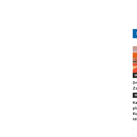
M
Dr
Za
M
Ka
pl
Ku
Hr