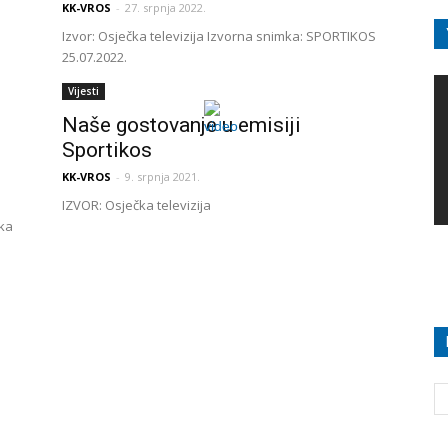
KK-VROS
-
27. srpnja 2022.
Izvor: Osječka televizija Izvorna snimka: SPORTIKOS
25.07.2022.
Vijesti
Naše gostovanje u emisiji
Sportikos
KK-VROS
-
9. srpnja 2021.
IZVOR: Osječka televizija
čka