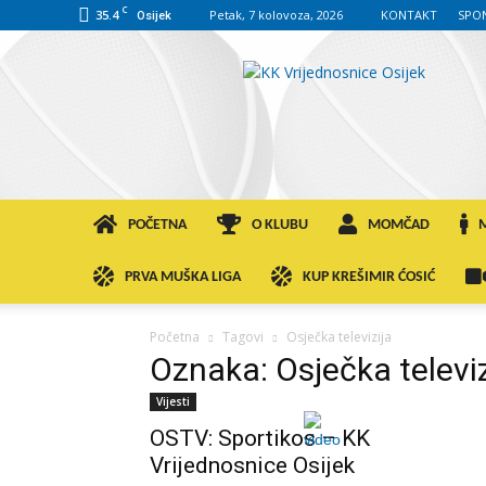
C
35.4
Petak, 7 kolovoza, 2026
KONTAKT
SPO
Osijek
KK
VROS
POČETNA
O KLUBU
MOMČAD
PRVA MUŠKA LIGA
KUP KREŠIMIR ĆOSIĆ
Početna
Tagovi
Osječka televizija
Oznaka: Osječka televiz
Vijesti
OSTV: Sportikos – KK
Vrijednosnice Osijek