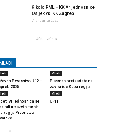
9.kolo PML – KK Vrijednosnice
Osijek vs. KK Zagreb
7. prosinca 2025.
Učitaj više
MLADI
ladi
Mladi
žavno Prvenstvo U12 –
Plasman pretkadeta na
greb 2025.
završnicu Kupa regija
ladi
Mladi
deti Vrijednosnica se
U-11
asirali u završni turnir
p regija Prvenstva
vatske