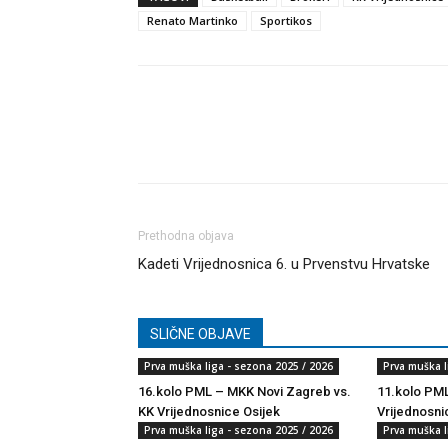
Renato Martinko
Sportikos
Dijeli
Prethodna objava
Kadeti Vrijednosnica 6. u Prvenstvu Hrvatske
SLIČNE OBJAVE
Prva muška liga - sezona 2025 / 2026
Prva muška l
16.kolo PML – MKK Novi Zagreb vs.
11.kolo PML
KK Vrijednosnice Osijek
Vrijednosni
Prva muška liga - sezona 2025 / 2026
Prva muška l