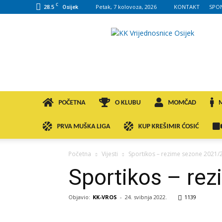
C
28.5
Petak, 7 kolovoza, 2026
KONTAKT
SPO
Osijek
KK
VROS
POČETNA
O KLUBU
MOMČAD
PRVA MUŠKA LIGA
KUP KREŠIMIR ĆOSIĆ
Početna
Vijesti
Sportikos – rezime sezone 2021/
Sportikos – re
Objavio:
KK-VROS
-
24. svibnja 2022.
1139