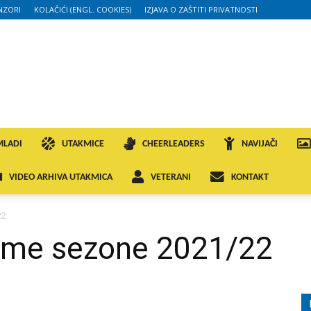
NZORI
KOLAČIĆI (ENGL. COOKIES)
IZJAVA O ZAŠTITI PRIVATNOSTI
MLADI
UTAKMICE
CHEERLEADERS
NAVIJAČI
VIDEO ARHIVA UTAKMICA
VETERANI
KONTAKT
22
zime sezone 2021/22