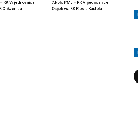
– KK Vrijednosnice
7.kolo PML – KK Vrijednosnice
K Crikvenica
Osijek vs. KK Ribola Kaštela