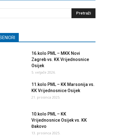
SENIORI
16.kolo PML – MKK Novi
Zagreb vs. KK Vrijednosnice
Osijek
5. veljače 2026.
11.kolo PML – KK Marsonija vs.
KK Vrijednosnice Osijek
21. prosinca 2025.
10.kolo PML – KK
Vrijednosnice Osijek vs. KK
Đakovo
13. prosinca 2025.