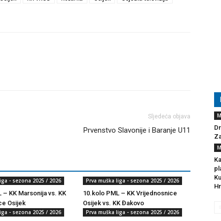
M
Sljedeća objava
Dr
Prvenstvo Slavonije i Baranje U11
Za
M
Ka
pl
Ku
iga - sezona 2025 / 2026
Prva muška liga - sezona 2025 / 2026
Hr
 – KK Marsonija vs. KK
10.kolo PML – KK Vrijednosnice
ce Osijek
Osijek vs. KK Đakovo
iga - sezona 2025 / 2026
Prva muška liga - sezona 2025 / 2026