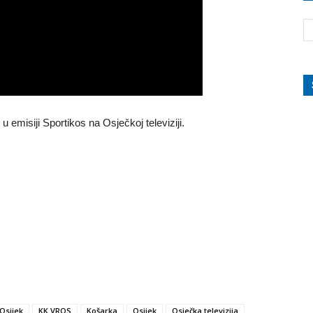
u emisiji Sportikos na
Osječkoj televiziji.
Osijek
KK VROS
Košarka
Osijek
Osječka televizija