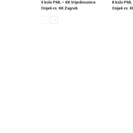
9.kolo PML – KK Vrijednosnice
8.kolo PML 
Osijek vs. KK Zagreb
Osijek vs. K