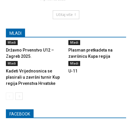
Učitaj više
MLADI
Mladi
Mladi
Državno Prvenstvo U12 –
Plasman pretkadeta na
Zagreb 2025.
završnicu Kupa regija
Mladi
Mladi
Kadeti Vrijednosnica se
U-11
plasirali u završni turnir Kup
regija Prvenstva Hrvatske
FACEBOOK