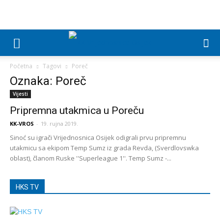
Početna
Tagovi
Poreč
Oznaka: Poreč
Vijesti
Pripremna utakmica u Poreču
KK-VROS
-
19. rujna 2019.
Sinoć su igrači Vrijednosnica Osijek odigrali prvu pripremnu
utakmicu sa ekipom Temp Sumz iz grada Revda, (Sverdlovswka
oblast), članom Ruske ''Superleague 1''. Temp Sumz -...
HKS TV