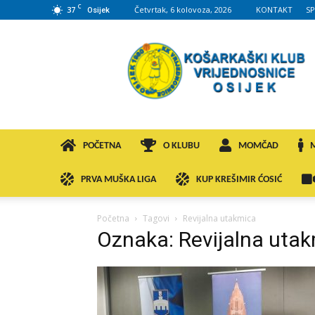
C
37
Četvrtak, 6 kolovoza, 2026
KONTAKT
S
Osijek
KK
VROS
POČETNA
O KLUBU
MOMČAD
PRVA MUŠKA LIGA
KUP KREŠIMIR ĆOSIĆ
Početna
Tagovi
Revijalna utakmica
Oznaka: Revijalna uta