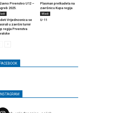
žavno Prvenstvo U12 –
Plasman pretkadeta na
greb 2025.
završnicu Kupa regija
ladi
Mladi
deti Vrijednosnica se
U-11
asirali u završni turnir
p regija Prvenstva
vatske
FACEBOOK
INSTAGRAM