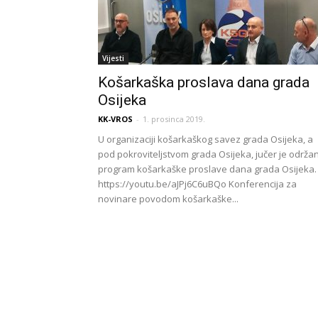
Vijesti
Košarkaška proslava dana grada
Osijeka
KK-VROS
-
1. prosinca 2019.
U organizaciji košarkaškog savez grada Osijeka, a
pod pokroviteljstvom grada Osijeka, jučer je održa
program košarkaške proslave dana grada Osijeka.
https://youtu.be/aJPj6C6uBQo Konferencija za
novinare povodom košarkaške...