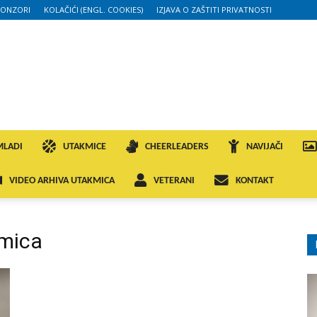
PONZORI
KOLAČIĆI (ENGL. COOKIES)
IZJAVA O ZAŠTITI PRIVATNOSTI
MLADI
UTAKMICE
CHEERLEADERS
NAVIJAČI
VIDEO ARHIVA UTAKMICA
VETERANI
KONTAKT
kmica