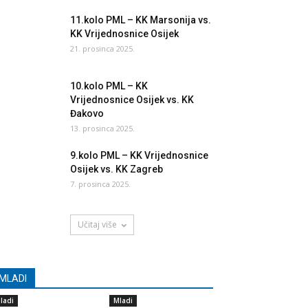
11.kolo PML – KK Marsonija vs.
KK Vrijednosnice Osijek
21. prosinca 2025.
10.kolo PML – KK
Vrijednosnice Osijek vs. KK
Đakovo
13. prosinca 2025.
9.kolo PML – KK Vrijednosnice
Osijek vs. KK Zagreb
7. prosinca 2025.
Učitaj više
MLADI
ladi
Mladi