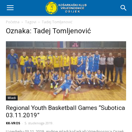
Početna
Tagovi
Tadej Tomljenović
Oznaka: Tadej Tomljenović
Mladi
Regional Youth Basketball Games “Subotica
03.11.2019”
KK-VROS
-
5. studenoga 2019.
U nedjelju 03.11. 2019. godine mladi košarkaši Vrijednosnica Osijek