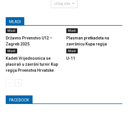
Učitaj više
MLADI
Mladi
Mladi
Državno Prvenstvo U12 –
Plasman pretkadeta na
Zagreb 2025.
završnicu Kupa regija
Mladi
Mladi
Kadeti Vrijednosnica se
U-11
plasirali u završni turnir Kup
regija Prvenstva Hrvatske
FACEBOOK