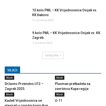
10.kolo PML – KK Vrijednosnice Osijek vs.
KK Đakovo
13. prosinca 2025.
9.kolo PML – KK Vrijednosnice Osijek vs. KK
Zagreb
7. prosinca 2025.
Učitaj više
MLADI
Mladi
Mladi
Državno Prvenstvo U12 –
Plasman pretkadeta na
Zagreb 2025.
završnicu Kupa regija
Mladi
Mladi
Kadeti Vrijednosnica se
U-11
plasirali u završni turnir Kup