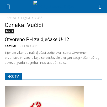
Početna
Tagovi
Vučići
Oznaka: Vučići
Mladi
Otvoreno PH za dječake U-12
KK-VROS
-
24. lipnja 2024.
Tijekom vikenda naši dječaci sudjelovali su na Otvorenom
prvenstvu Hrvatske koje se održavalo u organizaciji Košarkaškog
saveza grada Zagreba i HKS-a. Dečki su u...
HKS TV