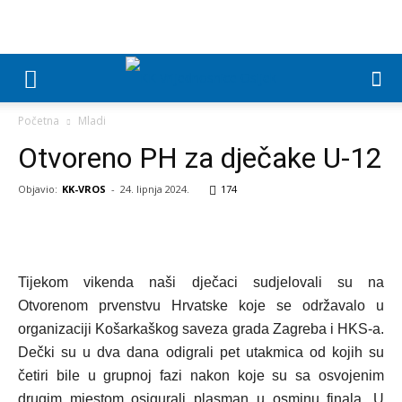
Početna
Mladi
Otvoreno PH za dječake U-12
Objavio:
KK-VROS
-
24. lipnja 2024.
174
Tijekom vikenda naši dječaci sudjelovali su na
Otvorenom prvenstvu Hrvatske koje se održavalo u
organizaciji Košarkaškog saveza grada Zagreba i HKS-a.
Dečki su u dva dana odigrali pet utakmica od kojih su
četiri bile u grupnoj fazi nakon koje su sa osvojenim
drugim mjestom osigurali plasman u osminu finala. U