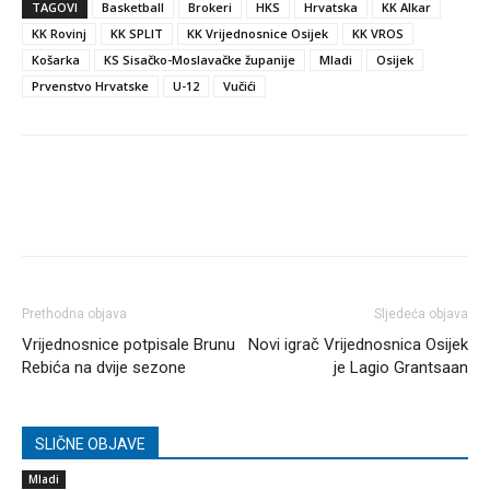
TAGOVI
Basketball
Brokeri
HKS
Hrvatska
KK Alkar
KK Rovinj
KK SPLIT
KK Vrijednosnice Osijek
KK VROS
Košarka
KS Sisačko-Moslavačke županije
Mladi
Osijek
Prvenstvo Hrvatske
U-12
Vučići
Prethodna objava
Sljedeća objava
Vrijednosnice potpisale Brunu
Novi igrač Vrijednosnica Osijek
Rebića na dvije sezone
je Lagio Grantsaan
SLIČNE OBJAVE
Mladi