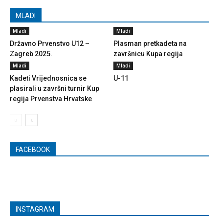
MLADI
Mladi
Mladi
Državno Prvenstvo U12 –
Plasman pretkadeta na
Zagreb 2025.
završnicu Kupa regija
Mladi
Mladi
Kadeti Vrijednosnica se
U-11
plasirali u završni turnir Kup
regija Prvenstva Hrvatske
FACEBOOK
INSTAGRAM