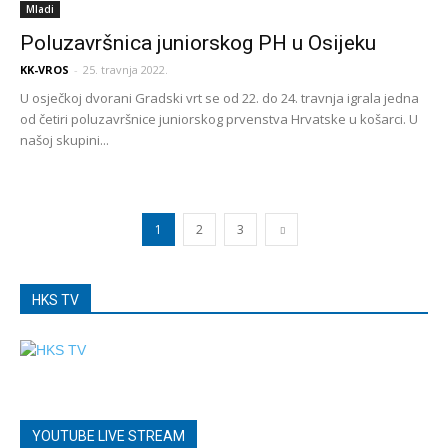
Mladi
Poluzavršnica juniorskog PH u Osijeku
KK-VROS
-
25. travnja 2022.
U osječkoj dvorani Gradski vrt se od 22. do 24. travnja igrala jedna
od četiri poluzavršnice juniorskog prvenstva Hrvatske u košarci. U
našoj skupini...
1
2
3
HKS TV
YOUTUBE LIVE STREAM