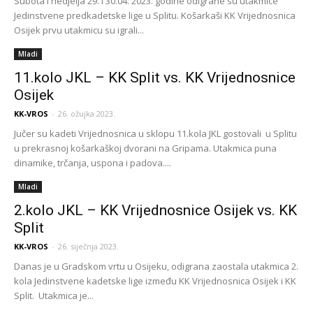
Subota i nedjelja 29. i 30.04. 2023. godine odigrane su utakmice
Jedinstvene predkadetske lige u Splitu. Košarkaši KK Vrijednosnica
Osijek prvu utakmicu su igrali...
Mladi
11.kolo JKL – KK Split vs. KK Vrijednosnice
Osijek
KK-VROS
-
26. ožujka 2023.
Jučer su kadeti Vrijednosnica u sklopu 11.kola JKL gostovali u Splitu
u prekrasnoj košarkaškoj dvorani na Gripama. Utakmica puna
dinamike, trčanja, uspona i padova....
Mladi
2.kolo JKL – KK Vrijednosnice Osijek vs. KK
Split
KK-VROS
-
26. siječnja 2023.
Danas je u Gradskom vrtu u Osijeku, odigrana zaostala utakmica 2.
kola Jedinstvene kadetske lige između KK Vrijednosnica Osijek i KK
Split. Utakmica je...