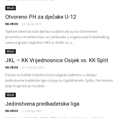
Mladi
Otvoreno PH za dječake U-12
KK-VROS
-
24. lipnja 2024.
Tijekom vikenda naši dječaci sudjelovali su na Otvorenom
prvenstvu Hrvatske koje se održavalo u organizaciji Košarkaškog
saveza grada Zagreba i HKS-a. Dečki su u...
Mladi
JKL – KK Vrijednosnice Osijek vs. KK Split
KK-VROS
-
10. travnja 2024.
Danas su kadeti Vrijednosnica odigrali utakmicu u sklopu
Jedinstvene kadetske lige u kojoj su izgubili protiv Splita. Pet minuta
prije kraja bio je rezultat...
Mladi
Jedinstvena predkadetska liga
KK-VROS
-
1. svibnja 2023.