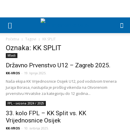
Početna
Tagovi
KK SPLIT
Oznaka: KK SPLIT
Mladi
Državno Prvenstvo U12 – Zagreb 2025.
KK-VROS
-
19. lipnja 2025.
Naša ekipa KK Vrijednosnice Osijek U12, pod vodstvom trenera
Juraja Borasa, nastupila je prošlog vikenda na Otvorenom
prvenstvu Hrvatske za kategoriju do 12 godina...
FPL - sezona 2024 / 2025
33. kolo FPL – KK Split vs. KK
Vrijednosnice Osijek
KK-VROS
-
10. svibnja 2025.