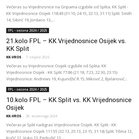
Večeras su Vrijednosnice na Gripama izgubile od Splita. KK Split -
KK Vrijednosnice Osijek 118:49 (31:10, 24:15, 32:13, 31:11) Split: Smith
14, Sikirić 19, Jordano 13,...
FPL - sezona 2024 / 2025
21.kolo FPL – KK Vrijednosnice Osijek vs.
KK Split
KK-VROS
-
7. veljače 2025.
Večeras su Vrijednosnice Osijek izgubile od Splita. KK
Vrijednosnice Osijek - KK Split 77:86 (21:18, 7:23, 22:30, 23:15)
Vrijednosnice: Andrews 19, Kujundžić R.15, Miković 2, Bjelanović...
FPL - sezona 2024 / 2025
10.kolo FPL – KK Split vs. KK Vrijednosnice
Osijek
KK-VROS
-
28. studenoga 2024.
Večeras je Split nadigrao Vrijednosnice Osijek. KK Split - KK
Vrijednosnice Osijek 111:55 (32:13, 25:13, 23:15, 31:14) Split: Tišma 12,
Kučić 12, Vuko 13, Perkušić 13,...