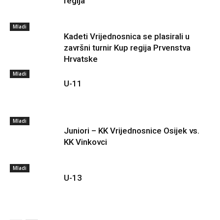
regija
Mladi
Kadeti Vrijednosnica se plasirali u
završni turnir Kup regija Prvenstva
Hrvatske
Mladi
U-11
Mladi
Juniori – KK Vrijednosnice Osijek vs.
KK Vinkovci
Mladi
U-13