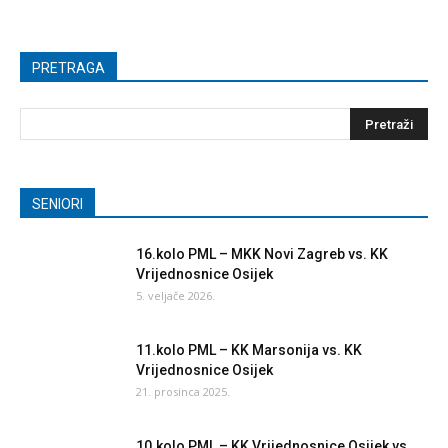
PRETRAGA
SENIORI
16.kolo PML – MKK Novi Zagreb vs. KK
Vrijednosnice Osijek
5. veljače 2026.
11.kolo PML – KK Marsonija vs. KK
Vrijednosnice Osijek
21. prosinca 2025.
10.kolo PML – KK Vrijednosnice Osijek vs.