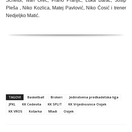
Scheibl, Ivan Oreč, Frano Pranjić, Luka Barač, Josip
Pleša , Niko Kozlica, Matej Pavlović, Niko Ćosić i trener
Nedjeljko Matić.
TAGOVI
Basketball
Brokeri
Jedinstvena predkadetska liga
JPKL
KK Cedevita
KK SPLIT
KK Vrijednosnice Osijek
KK VROS
Košarka
Mladi
Osijek