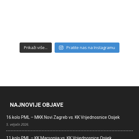
Prikaži više...
Pratite nas na Instagramu
NAJNOVIJE OBJAVE
16.kolo PML – MKK Novi Zagreb vs. KK Vrijednosnice Osijek
5. veljače 2026.
11.kolo PML – KK Marsonija vs. KK Vrijednosnice Osijek