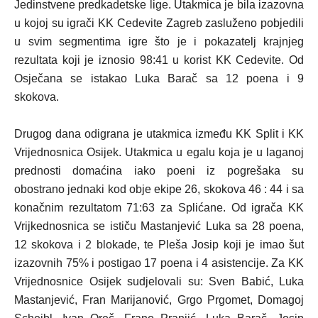
Jedinstvene predkadetske lige. Utakmica je bila izazovna
u kojoj su igrači KK Cedevite Zagreb zasluženo pobjedili
u svim segmentima igre što je i pokazatelj krajnjeg
rezultata koji je iznosio 98:41 u korist KK Cedevite. Od
Osječana se istakao Luka Barač sa 12 poena i 9
skokova.
Drugog dana odigrana je utakmica između KK Split i KK
Vrijednosnica Osijek. Utakmica u egalu koja je u laganoj
prednosti domaćina iako poeni iz pogrešaka su
obostrano jednaki kod obje ekipe 26, skokova 46 : 44 i sa
konačnim rezultatom 71:63 za Splićane. Od igrača KK
Vrijkednosnica se ističu Mastanjević Luka sa 28 poena,
12 skokova i 2 blokade, te Pleša Josip koji je imao šut
izazovnih 75% i postigao 17 poena i 4 asistencije. Za KK
Vrijednosnice Osijek sudjelovali su: Sven Babić, Luka
Mastanjević, Fran Marijanović, Grgo Prgomet, Domagoj