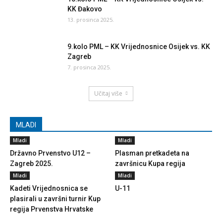
KK Đakovo
13. prosinca 2025.
9.kolo PML – KK Vrijednosnice Osijek vs. KK
Zagreb
7. prosinca 2025.
Učitaj više
MLADI
Mladi
Mladi
Državno Prvenstvo U12 –
Plasman pretkadeta na
Zagreb 2025.
završnicu Kupa regija
Mladi
Mladi
Kadeti Vrijednosnica se
U-11
plasirali u završni turnir Kup
regija Prvenstva Hrvatske