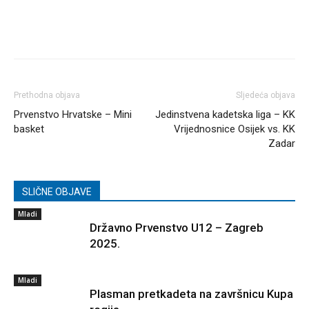
Prethodna objava
Sljedeća objava
Prvenstvo Hrvatske – Mini
Jedinstvena kadetska liga – KK
basket
Vrijednosnice Osijek vs. KK
Zadar
SLIČNE OBJAVE
Mladi
Državno Prvenstvo U12 – Zagreb
2025.
Mladi
Plasman pretkadeta na završnicu Kupa