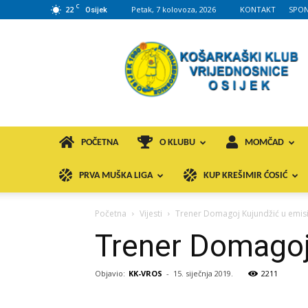
C
22
Petak, 7 kolovoza, 2026
KONTAKT
SPON
Osijek
KK
VROS
POČETNA
O KLUBU
MOMČAD
PRVA MUŠKA LIGA
KUP KREŠIMIR ĆOSIĆ
Početna
Vijesti
Trener Domagoj Kujundžić u emisi
Trener Domagoj
Objavio:
KK-VROS
-
15. siječnja 2019.
2211