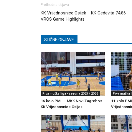
Prethodna objava
KK Vrijednosnice Osijek – KK Cedevita 74:86 –
VROS Game Highlights
SLIČNE OBJAVE
Prva muška liga - sezona 2025 / 2026
Prva muška l
16.kolo PML – MKK Novi Zagreb vs.
11.kolo PML
KK Vrijednosnice Osijek
Vrijednosni