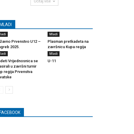
Učitaj više
MLADI
ladi
Mladi
žavno Prvenstvo U12 –
Plasman pretkadeta na
greb 2025.
završnicu Kupa regija
ladi
Mladi
deti Vrijednosnica se
U-11
asirali u završni turnir
p regija Prvenstva
vatske
FACEBOOK