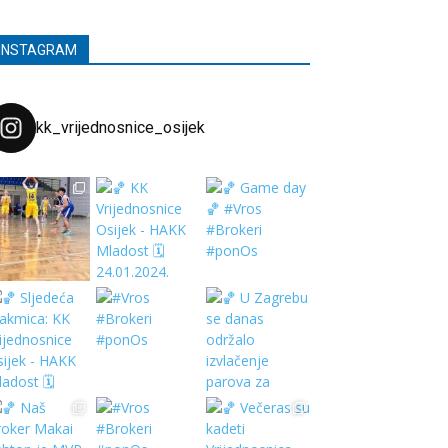
INSTAGRAM
kk_vrijednosnice_osijek