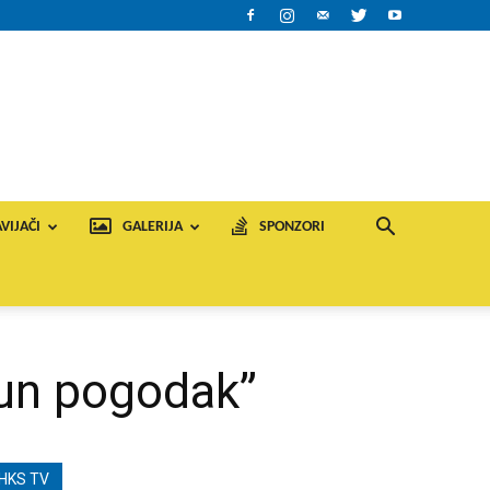
VIJAČI
GALERIJA
SPONZORI
Pun pogodak”
HKS TV