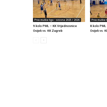
Prva muška liga - sezona 2025 / 2026
Prva muška l
9.kolo PML – KK Vrijednosnice
8.kolo PML 
Osijek vs. KK Zagreb
Osijek vs. K