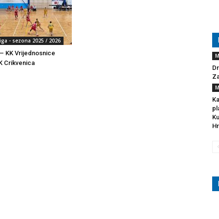
iga - sezona 2025 / 2026
– KK Vrijednosnice
M
K Crikvenica
Dr
Za
M
Ka
pl
Ku
Hr