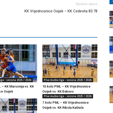
Sljedeća objava
KK Vrijednosnice Osijek – KK Cedevita 83:78
iga - sezona 2025 / 2026
Prva muška liga - sezona 2025 / 2026
 – KK Marsonija vs. KK
10.kolo PML – KK Vrijednosnice
ce Osijek
Osijek vs. KK Đakovo
Prva muška liga - sezona 2025 / 2026
7.kolo PML – KK Vrijednosnice
Osijek vs. KK Ribola Kaštela