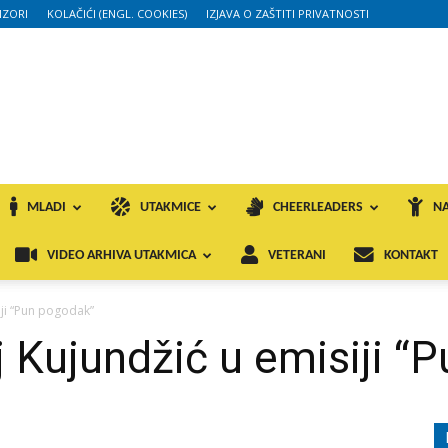
ZORI
KOLAČIĆI (ENGL. COOKIES)
IZJAVA O ZAŠTITI PRIVATNOSTI
MLADI
UTAKMICE
CHEERLEADERS
NA
VIDEO ARHIVA UTAKMICA
VETERANI
KONTAKT
ji “Pun pogodak”
 Kujundžić u emisiji “