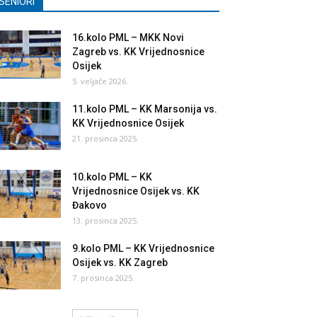
SENIORI
16.kolo PML – MKK Novi
Zagreb vs. KK Vrijednosnice
Osijek
5. veljače 2026.
11.kolo PML – KK Marsonija vs.
KK Vrijednosnice Osijek
21. prosinca 2025.
10.kolo PML – KK
Vrijednosnice Osijek vs. KK
Đakovo
13. prosinca 2025.
9.kolo PML – KK Vrijednosnice
Osijek vs. KK Zagreb
7. prosinca 2025.