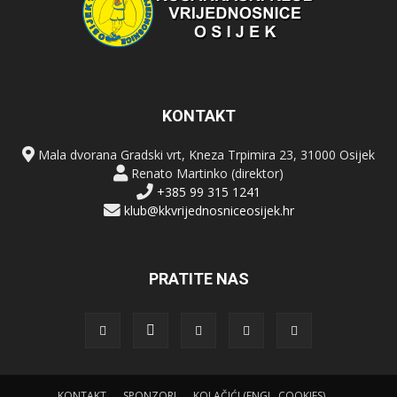
KONTAKT
Mala dvorana Gradski vrt, Kneza Trpimira 23, 31000 Osijek
Renato Martinko (direktor)
+385 99 315 1241
klub@kkvrijednosniceosijek.hr
PRATITE NAS
KONTAKT
SPONZORI
KOLAČIĆI (ENGL. COOKIES)