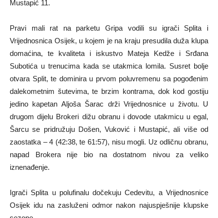
Mustapić 11.
Pravi mali rat na parketu Gripa vodili su igrači Splita i
Vrijednosnica Osijek, u kojem je na kraju presudila duža klupa
domaćina, te kvaliteta i iskustvo Mateja Kedže i Srđana
Subotića u trenucima kada se utakmica lomila. Susret bolje
otvara Split, te dominira u prvom poluvremenu sa pogođenim
dalekometnim šutevima, te brzim kontrama, dok kod gostiju
jedino kapetan Aljoša Šarac drži Vrijednosnice u životu. U
drugom dijelu Brokeri dižu obranu i dovode utakmicu u egal,
Šarcu se pridružuju Došen, Vuković i Mustapić, ali više od
zaostatka – 4 (42:38, te 61:57), nisu mogli. Uz odličnu obranu,
napad Brokera nije bio na dostatnom nivou za veliko
iznenađenje.
Igrači Splita u polufinalu dočekuju Cedevitu, a Vrijednosnice
Osijek idu na zasluženi odmor nakon najuspješnije klupske
sezone.