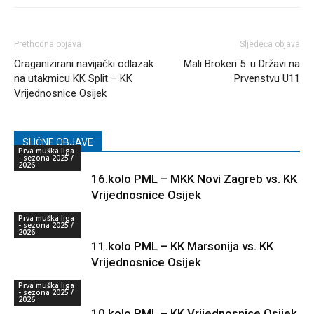
Prethodna objava
Sljedeća objava
Oraganizirani navijački odlazak
Mali Brokeri 5. u Državi na
na utakmicu KK Split – KK
Prvenstvu U11
Vrijednosnice Osijek
SLIČNE OBJAVE
Prva muška liga
- sezona 2025 /
2026
16.kolo PML – MKK Novi Zagreb vs. KK
Vrijednosnice Osijek
Prva muška liga
- sezona 2025 /
2026
11.kolo PML – KK Marsonija vs. KK
Vrijednosnice Osijek
Prva muška liga
- sezona 2025 /
2026
10.kolo PML – KK Vrijednosnice Osijek