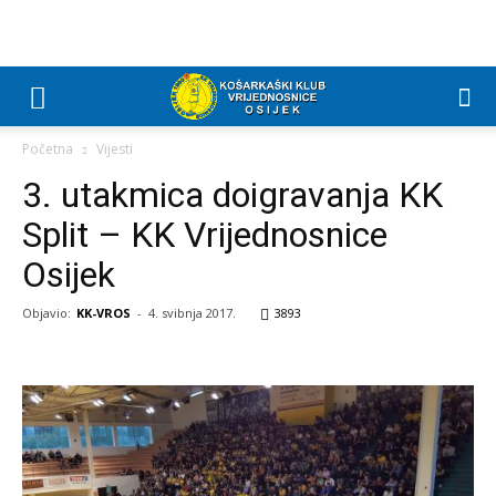
Početna
Vijesti
3. utakmica doigravanja KK
Split – KK Vrijednosnice
Osijek
Objavio:
KK-VROS
-
4. svibnja 2017.
3893