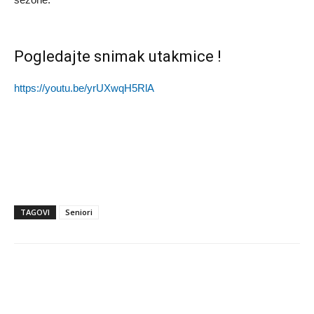
Pogledajte snimak utakmice !
https://youtu.be/yrUXwqH5RlA
TAGOVI
Seniori