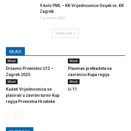
9.kolo PML – KK Vrijednosnice Osijek vs. KK
Zagreb
7. prosinca 2025.
Učitaj više
MLADI
Mladi
Mladi
Državno Prvenstvo U12 –
Plasman pretkadeta na
Zagreb 2025.
završnicu Kupa regija
Mladi
Mladi
Kadeti Vrijednosnica se
U-11
plasirali u završni turnir Kup
regija Prvenstva Hrvatske