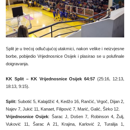
Split je u trećoj odlučujućoj utakmici, nakon velike i neizvjesne
borbe, pobijedio Vrijednosnice Osijek i plasirao se u polufinale
doigravanja.
KK Split – KK Vrijednosnice Osijek 64:57
(25:16, 12:13,
18:13, 9:15).
Split:
Subotić 5, Kalajdžić 4, Kedžo 16, Rančić, Vrgoč, Dijan 2,
Najev 7, Jukić 11, Kanaet, Filipović 7, Marić, Galić, Širko 12.
Vrijednosnice Osijek
: Šarac J, Došen 7, Robinson 4, Žulj,
Vuković 11, Šarac A 21, Krajina, Karlović 2, Turalija 1,