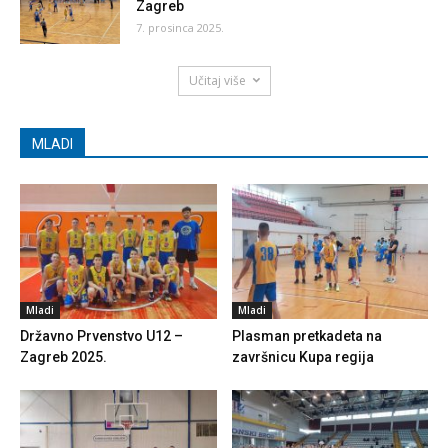
Zagreb
7. prosinca 2025.
Učitaj više
MLADI
Mladi
Mladi
Državno Prvenstvo U12 –
Plasman pretkadeta na
Zagreb 2025.
završnicu Kupa regija