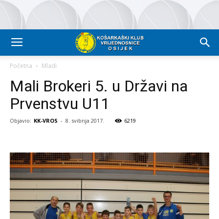
Početna
Mladi
Mali Brokeri 5. u Državi na
Prvenstvu U11
Objavio:
KK-VROS
-
8. svibnja 2017.
6219