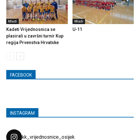
Mladi
Mladi
Kadeti Vrijednosnica se
U-11
plasirali u završni turnir Kup
regija Prvenstva Hrvatske
FACEBOOK
INSTAGRAM
kk_vrijednosnice_osijek