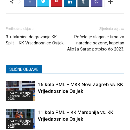
Prethodna objava
Sljedeća objava
3. utakmica doigravanja KK
Počelo je slaganje tima za
Split – KK Vrijednosnice Osijek
naredne sezone, kapetan
Aljoša Šarac potpiso do 2023.
SLIČNE OBJAVE
16.kolo PML – MKK Novi Zagreb vs. KK
Vrijednosnice Osijek
Prva muška liga
- sezona 2025 /
2026
11.kolo PML – KK Marsonija vs. KK
Vrijednosnice Osijek
Prva muška liga
- sezona 2025 /
2026