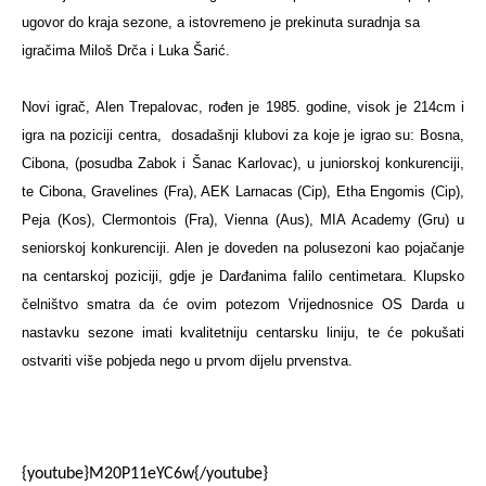
ugovor do kraja sezone, a istovremeno je prekinuta suradnja sa
igračima Miloš Drča i Luka Šarić.
Novi igrač, Alen Trepalovac, rođen je 1985. godine, visok je 214cm i
igra na poziciji centra,
dosadašnji klubovi za koje je igrao su: Bosna,
Cibona, (posudba Zabok i Šanac Karlovac), u juniorskoj konkurenciji,
te Cibona, Gravelines (Fra), AEK Larnacas (Cip), Etha Engomis (Cip),
Peja (Kos), Clermontois (Fra), Vienna (Aus), MIA Academy (Gru) u
seniorskoj konkurenciji.
Alen je doveden na polusezoni kao pojačanje
na centarskoj poziciji, gdje je Darđanima falilo centimetara. Klupsko
čelništvo smatra da će ovim potezom Vrijednosnice OS Darda u
nastavku sezone imati kvalitetniju centarsku liniju, te će pokušati
ostvariti više pobjeda nego u prvom dijelu prvenstva.
{youtube}M20P11eYC6w{/youtube}