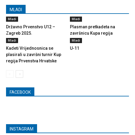
MLADI
Mladi
Mladi
Državno Prvenstvo U12 –
Plasman pretkadeta na
Zagreb 2025.
završnicu Kupa regija
Mladi
Mladi
Kadeti Vrijednosnica se
U-11
plasirali u završni turnir Kup
regija Prvenstva Hrvatske
FACEBOOK
INSTAGRAM