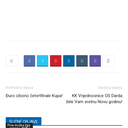
Prethodna objava
Sljedeća objava
Đuro izborio četvrtfinale Kupa!
KK Vrijednosnice OS Darda
žele Vam sretnu Novu godinu!
SLIČNE OBJAVE
Prva muška liga