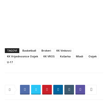
TAGOVI
Basketball
Brokeri
KK Vinkovci
KK Vrijednosnice Osijek
KK VROS
Košarka
Mladi
Osijek
U-17