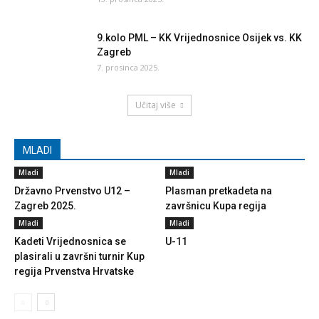
9.kolo PML – KK Vrijednosnice Osijek vs. KK
Zagreb
7. prosinca 2025.
Učitaj više
MLADI
Mladi
Mladi
Državno Prvenstvo U12 –
Plasman pretkadeta na
Zagreb 2025.
završnicu Kupa regija
Mladi
Mladi
Kadeti Vrijednosnica se
U-11
plasirali u završni turnir Kup
regija Prvenstva Hrvatske