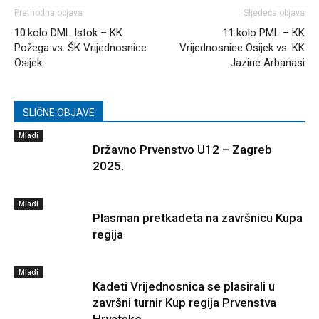
Prethodna objava
Sljedeća objava
10.kolo DML Istok – KK
11.kolo PML – KK
Požega vs. ŠK Vrijednosnice
Vrijednosnice Osijek vs. KK
Osijek
Jazine Arbanasi
SLIČNE OBJAVE
Mladi
Državno Prvenstvo U12 – Zagreb
2025.
Mladi
Plasman pretkadeta na završnicu Kupa
regija
Mladi
Kadeti Vrijednosnica se plasirali u
završni turnir Kup regija Prvenstva
Hrvatske