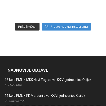
Prikaži više...
Pratite nas na Instagramu
NAJNOVIJE OBJAVE
16.kolo PML – MKK Novi Zagreb vs. KK Vrijednosnice Osijek
5. veljače 2026.
11.kolo PML – KK Marsonija vs. KK Vrijednosnice Osijek
21. prosinca 2025.