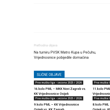
Dijeli
Prethodna objava
Na turniru PVSK Matro Kupa u Pečuhu,
Vrijednosnice pobijedile domaćina
SLIČNE OBJAVE
Prva muška liga - sezona 2025 / 2026
Prva muška l
16.kolo PML – MKK Novi Zagreb vs.
11.kolo PML
KK Vrijednosnice Osijek
Vrijednosni
Prva muška liga - sezona 2025 / 2026
Prva muška l
9.kolo PML – KK Vrijednosnice
8.kolo PML 
Osijek vs. KK Zagreb
Osijek vs. K