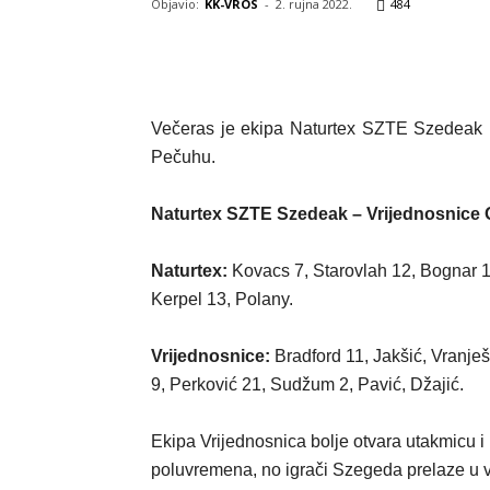
Objavio:
KK-VROS
-
2. rujna 2022.
484
Večeras je ekipa Naturtex SZTE Szedeak p
Pečuhu.
Naturtex SZTE Szedeak – Vrijednosnice O
Naturtex:
Kovacs 7, Starovlah 12, Bognar 12
Kerpel 13, Polany.
Vrijednosnice:
Bradford 11, Jakšić, Vranješ
9, Perković 21, Sudžum 2, Pavić, Džajić.
Ekipa Vrijednosnica bolje otvara utakmicu i u
poluvremena, no igrači Szegeda prelaze u v