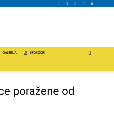
GALERIJA
SPONZORI
ice poražene od