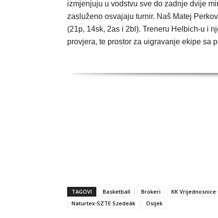
izmjenjuju u vodstvu sve do zadnje dvije 
zasluženo osvajaju turnir. Naš Matej Perkovi
(21p, 14sk, 2as i 2bl). Treneru Helbich-u i 
provjera, te prostor za uigravanje ekipe sa 
TAGOVI
Basketball
Brokeri
KK Vrijednosnice 
Naturtex-SZTE Szedeák
Osijek