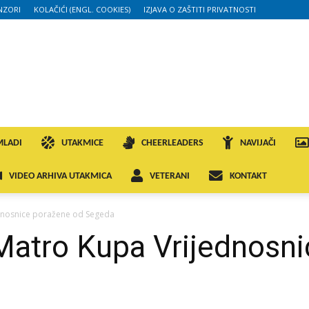
NZORI
KOLAČIĆI (ENGL. COOKIES)
IZJAVA O ZAŠTITI PRIVATNOSTI
MLADI
UTAKMICE
CHEERLEADERS
NAVIJAČI
VIDEO ARHIVA UTAKMICA
VETERANI
KONTAKT
jednosnice poražene od Segeda
a Matro Kupa Vrijednosn