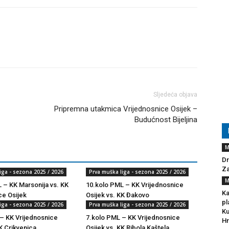
Sljedeća objava
Pripremna utakmica Vrijednosnice Osijek –
Budućnost Bijeljina
M
Dr
Za
iga - sezona 2025 / 2026
Prva muška liga - sezona 2025 / 2026
M
 – KK Marsonija vs. KK
10.kolo PML – KK Vrijednosnice
Ka
ce Osijek
Osijek vs. KK Đakovo
pl
iga - sezona 2025 / 2026
Prva muška liga - sezona 2025 / 2026
Ku
– KK Vrijednosnice
7.kolo PML – KK Vrijednosnice
Hr
K Crikvenica
Osijek vs. KK Ribola Kaštela