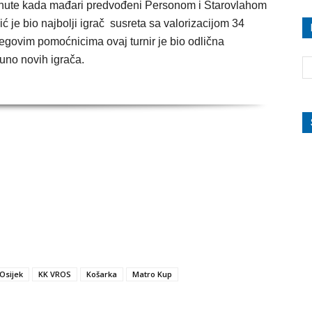
minute kada mađari predvođeni Personom i Starovlahom
ć je bio najbolji igrač susreta sa valorizacijom 34
njegovim pomoćnicima ovaj turnir je bio odlična
puno novih igrača.
Osijek
KK VROS
Košarka
Matro Kup