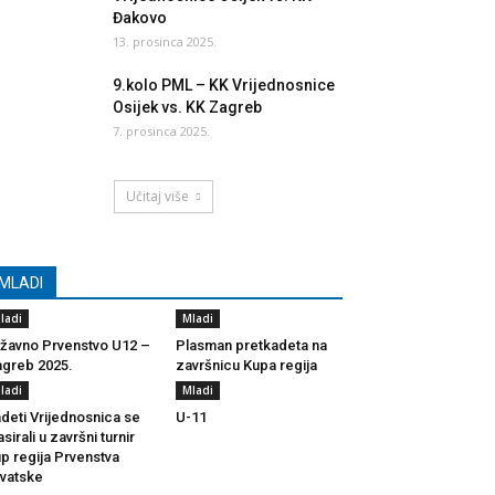
Đakovo
13. prosinca 2025.
9.kolo PML – KK Vrijednosnice
Osijek vs. KK Zagreb
7. prosinca 2025.
Učitaj više
MLADI
ladi
Mladi
žavno Prvenstvo U12 –
Plasman pretkadeta na
greb 2025.
završnicu Kupa regija
ladi
Mladi
deti Vrijednosnica se
U-11
asirali u završni turnir
p regija Prvenstva
vatske