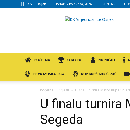
C
37.5
Petak, 7 kolovoza, 2026
KONTAKT
SPO
Osijek
KK
VROS
POČETNA
O KLUBU
MOMČAD
PRVA MUŠKA LIGA
KUP KREŠIMIR ĆOSIĆ
Početna
Vijesti
U finalu turnira Matro Kupa Vri
U finalu turnir
Segeda