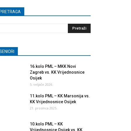
PRETRAGA
SENIORI
16.kolo PML – MKK Novi
Zagreb vs. KK Vrijednosnice
Osijek
5. veljače 2026.
11.kolo PML – KK Marsonija vs.
KK Vrijednosnice Osijek
21. prosinca 2025.
10.kolo PML – KK
Vrijednosnice Osijek vs. KK